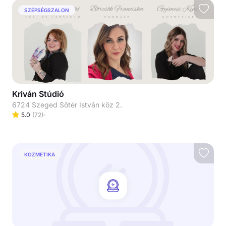
SZÉPSÉGSZALON
Kriván Stúdió
6724 Szeged Sőtér István köz 2.
5.0
(
72
)
KOZMETIKA