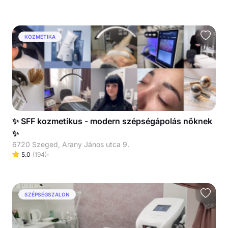
KOZMETIKA
✨ SFF kozmetikus - modern szépségápolás nőknek
✨
6720 Szeged, Arany János utca 9.
5.0
(
194
)
SZÉPSÉGSZALON