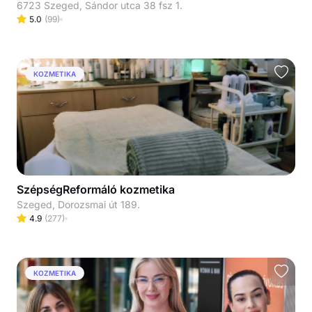
6723 Szeged, Sándor utca 38 fsz 1.
5.0
(
99
)
KOZMETIKA
SzépségReformáló kozmetika
Szeged, Dorozsmai út 189.
4.9
(
277
)
KOZMETIKA