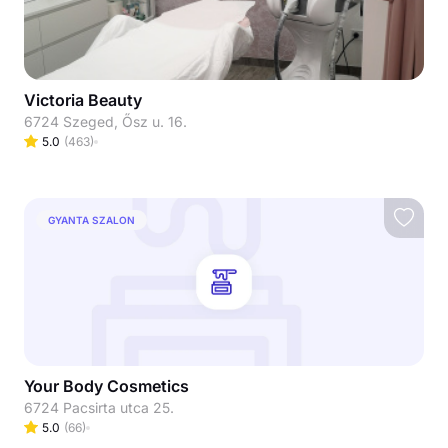
Victoria Beauty
6724 Szeged, Ősz u. 16.
5.0
(
463
)
GYANTA SZALON
Your Body Cosmetics
6724 Pacsirta utca 25.
5.0
(
66
)