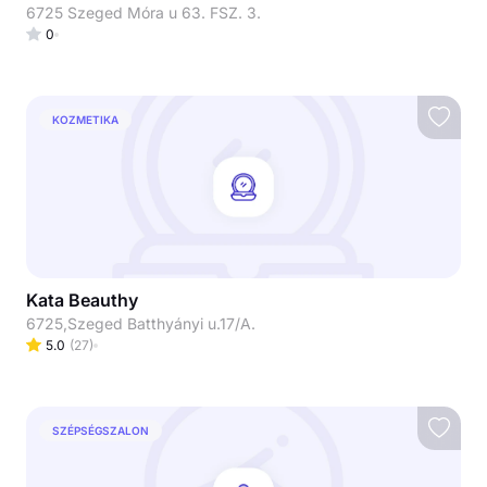
6725 Szeged Móra u 63. FSZ. 3.
0
KOZMETIKA
Kata Beauthy
6725,Szeged Batthyányi u.17/A.
5.0
(
27
)
SZÉPSÉGSZALON