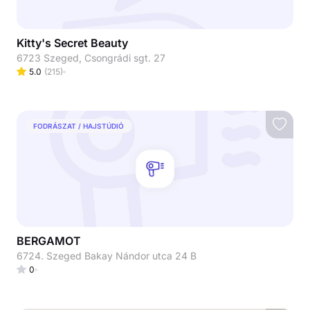
Kitty's Secret Beauty
6723 Szeged, Csongrádi sgt. 27
5.0
(
215
)
FODRÁSZAT / HAJSTÚDIÓ
BERGAMOT
6724. Szeged Bakay Nándor utca 24 B
0