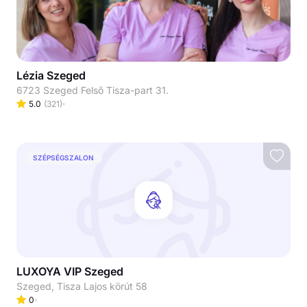
Lézia Szeged
6723 Szeged Felső Tisza-part 31.
5.0
(
321
)
SZÉPSÉGSZALON
LUXOYA VIP Szeged
Szeged, Tisza Lajos körút 58
0