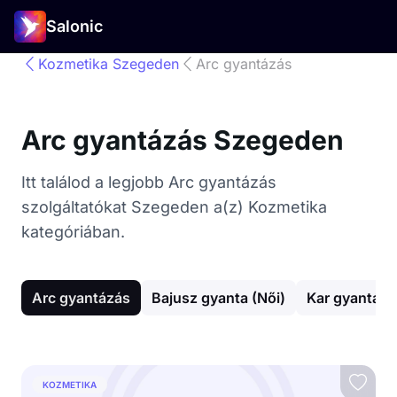
Salonic
Kozmetika Szegeden
Arc gyantázás
Arc gyantázás Szegeden
Itt találod a legjobb Arc gyantázás
szolgáltatókat Szegeden a(z) Kozmetika
kategóriában.
Arc gyantázás
Bajusz gyanta (Női)
Kar gyantázá
KOZMETIKA