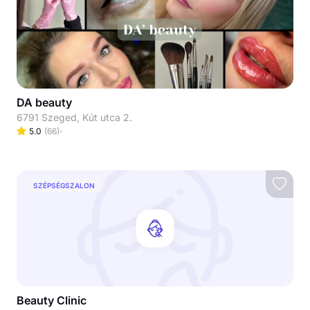
DA beauty
6791 Szeged, Kút utca 2.
5.0
(
66
)
SZÉPSÉGSZALON
Beauty Clinic