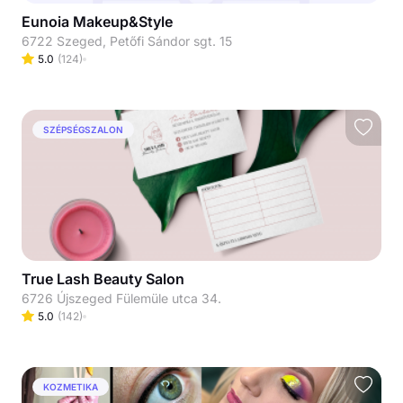
Eunoia Makeup&Style
6722 Szeged, Petőfi Sándor sgt. 15
5.0
(
124
)
SZÉPSÉGSZALON
True Lash Beauty Salon
6726 Újszeged Fülemüle utca 34.
5.0
(
142
)
KOZMETIKA