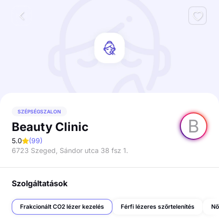
SZÉPSÉGSZALON
B
Beauty Clinic
5.0
(
99
)
6723 Szeged, Sándor utca 38 fsz 1.
Szolgáltatások
Frakcionált CO2 lézer kezelés
Férfi lézeres szőrtelenítés
Nő