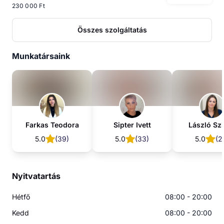
230 000 Ft
Összes szolgáltatás
Munkatársaink
Farkas Teodora
Sipter Ivett
László Szi
5.0
(
39
)
5.0
(
33
)
5.0
(
2
Nyitvatartás
Hétfő
08:00 - 20:00
Kedd
08:00 - 20:00