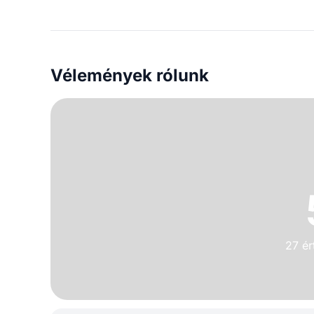
Vélemények rólunk
27 ér