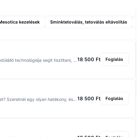
Mesotica kezelések
Sminktetoválás, tetoválás eltávolítás
18 500 Ft
Foglalás
Oxigenizál, hámlaszt, táplál, feszesít és nyugtat. Egyedülálló technológiája segít tisztítani, táplálni és feszesíteni az arcbőrt – mindezt természetesen, kellemes élményként.A kezelés alatt a különleges, a bőrön aktiválódó csiszoló hatású kapszula finoman hámlasztja a bőrt, miközben feltölti oxigénnel így juttatva a megfelelő hatóanyagot a bőrbe. A kezelés tartalmaz rádiófrekvenciát, valamint a mikro-masszázs rezgéseivel és a Cryo kezelőfej hűsítő, bőrnyugtató hatásával kellemes ellazulást biztosít a szépüléshez. Kezelés fájdalommentes, pihentető és minden bőrtípus számára ajánlott. Az eredmény egy üde, sima és láthatóan megfiatalodott arcbőr.
18 500 Ft
Foglalás
Nem szereted a nyomkodással járó kellemetlenségeket? Szeretnél egy olyan hatékony, és látványos kezelést, amely nemcsak kíméletesen tisztítja, de meg is fiatalítja bőrödet? A HYDRA Beauty kezelés egy rendkívül látványos és erőteljes, vákuummal kombinált kezelés, amely egy időben hámlasztja a bőrt, és a hidrodermabráziónak köszönhetően a bőr mélyebb rétegeiben is eredményesen tisztítja a bőrt. Feloldja a szennyeződéseket, eltávolítja az elhalt hámsejteket, valamint a felesleges faggyút.