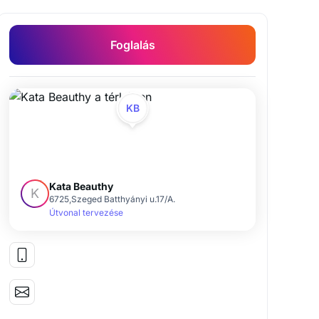
Foglalás
Wax
szemöldök és szempilla
KB
Kata Beauthy
K
6725,Szeged Batthyányi u.17/A.
Útvonal tervezése