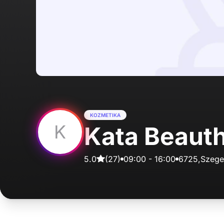
KOZMETIKA
K
Kata Beaut
5.0
(
27
)
09:00
-
16:00
6725,Szeged