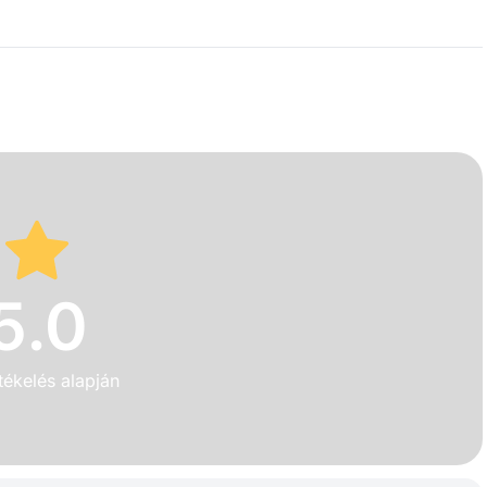
5.0
tékelés alapján