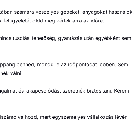
kában számára veszélyes gépeket, anyagokat használok,
k felügyeletét oldd meg kérlek arra az időre.
 nincs tusolási lehetőség, gyantázás után egyébként sem
lappang benned, mondd le az időpontodat időben. Sem
nék válni.
lmat és kikapcsolódást szeretnék biztosítani. Kérem
l kiszámolva hozd, mert egyszemélyes vállalkozás lévén