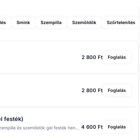
lés
Smink
Szempilla
Szemöldök
Szőrtelenítés
2 800 Ft
Foglalás
2 800 Ft
Foglalás
l festék)
4 600 Ft
Foglalás
A BRONSUN® a világon az első hybrid, extra tartós szempilla és szemöldök gél festék henna hatással, rövidebb hatóidővel. Egyenletesen festi a bőrt és a szőrszálakat, gazdag és ragyogó árnyalatot biztosítva! A festés akár 7 napig is tart a bőrön és 7 hétig a szőrszálakon.