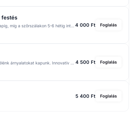
 festés
4 000 Ft
Foglalás
Mélyre hatol a szőrszálakba, így a festék a bőrön 8 napig, míg a szőrszálakon 5-6 hétig intenzív eredményt biztosít. Ez a termék nemcsak beszínezi a szemöldököt/szempillát, hanem mélyrehatóan ápolja a tápláló összetevőinek köszönhetően, melyek védik és elősegítik azoknak növekedését.
4 500 Ft
Foglalás
A szemöldökhenna használatával rendkívül tartós és élénk árnyalatokat kapunk. Innovatív formulájú szemöldökfesték, mely hiánypótló a szemöldökfestés és formázás világában. Tartóssága bőrön akár 14 nap, a szemöldök szálakon 6 hét.
5 400 Ft
Foglalás