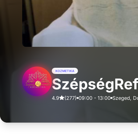
KOZMETIKA
SzépségRef
4.9
(
277
)
09:00
-
13:00
Szeged, Do