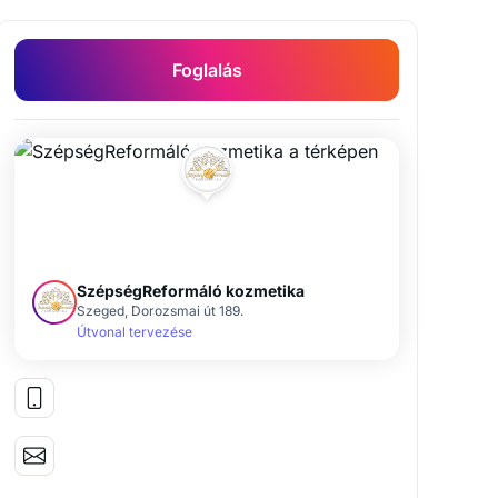
Foglalás
SzépségReformáló kozmetika
Szeged, Dorozsmai út 189.
Útvonal tervezése