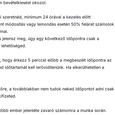
n bevételkiesést okozol.
i szeretnéd, minimum 24 órával a kezelés előtt
ont módosítás vagy lemondás esetén 50% felárat számolok
mmal.
 jelensz meg, úgy egy következő időpontra csak a
n lehetőséged.
, hogy érkezz 5 perccel előbb a megbeszélt időpontra az
időtartamát kell lerövidítenünk. Ha elkerülhetetlen a
dőre, a továbbiakban nem tudok neked időpontot adni csak
ifizeted.
 több ember jelenléte zavaró számomra a munka során.