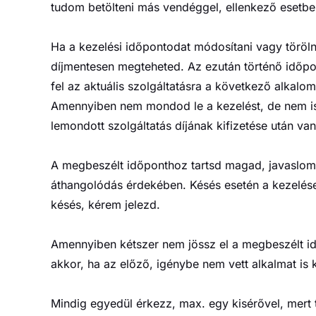
tudom betölteni más vendéggel, ellenkező esetbe
Ha a kezelési időpontodat módosítani vagy töröln
díjmentesen megteheted. Az ezután történő időp
fel az aktuális szolgáltatásra a következő alkalo
Amennyiben nem mondod le a kezelést, de nem is
lemondott szolgáltatás díjának kifizetése után va
A megbeszélt időponthoz tartsd magad, javaslom
áthangolódás érdekében. Késés esetén a kezelésed 
késés, kérem jelezd.
Amennyiben kétszer nem jössz el a megbeszélt i
akkor, ha az előző, igénybe nem vett alkalmat is k
Mindig egyedül érkezz, max. egy kisérővel, mert