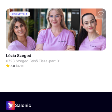
KOZMETIKA
Lézia Szeged
6723 Szeged Felső Tisza-part 31.
5.0
(
321
)
Salonic