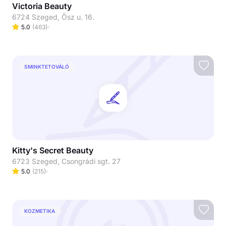
Victoria Beauty
6724 Szeged, Ősz u. 16.
5.0
(
463
)
SMINKTETOVÁLÓ
Kitty's Secret Beauty
6723 Szeged, Csongrádi sgt. 27
5.0
(
215
)
KOZMETIKA