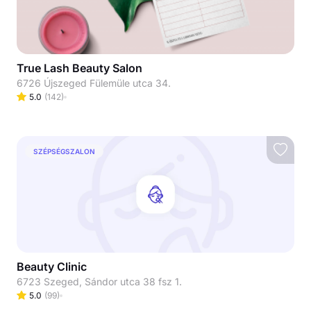
True Lash Beauty Salon
6726 Újszeged Fülemüle utca 34.
5.0
(
142
)
SZÉPSÉGSZALON
Beauty Clinic
6723 Szeged, Sándor utca 38 fsz 1.
5.0
(
99
)