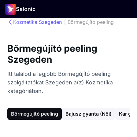
Salonic
Kozmetika Szegeden
Bőrmegújító peeling
Bőrmegújító peeling
Szegeden
Itt találod a legjobb Bőrmegújító peeling
szolgáltatókat Szegeden a(z) Kozmetika
kategóriában.
Bőrmegújító peeling
Bajusz gyanta (Női)
Kar gy