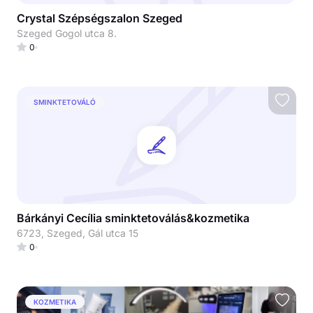
Crystal Szépségszalon Szeged
Szeged Gogol utca 8.
0
SMINKTETOVÁLÓ
Bárkányi Cecília sminktetoválás&kozmetika
6723, Szeged, Gál utca 15
0
KOZMETIKA