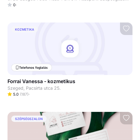
0
KOZMETIKA
Telefonos foglalás
Forrai Vanessa - kozmetikus
Szeged, Pacsirta utca 25.
5.0
(
187
)
SZÉPSÉGSZALON