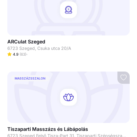
ARCulat Szeged
6723 Szeged, Csuka utca 20/A
4.9
(
63
)
MASSZÁZSSZALON
Tiszaparti Masszázs és Lábápolás
6723 Szeged Felső Tisza-Part 31. Tiszaparti Szépségszalon