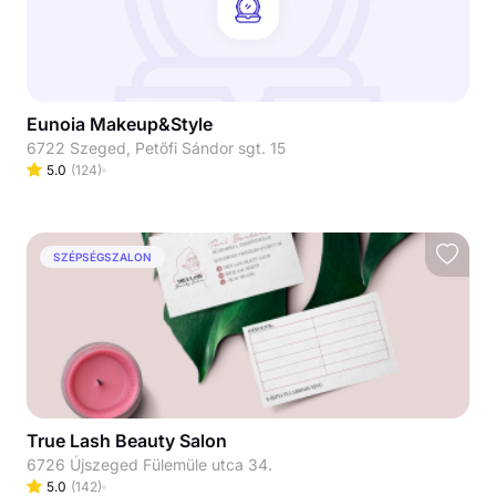
Eunoia Makeup&Style
6722 Szeged, Petőfi Sándor sgt. 15
5.0
(
124
)
SZÉPSÉGSZALON
True Lash Beauty Salon
6726 Újszeged Fülemüle utca 34.
5.0
(
142
)