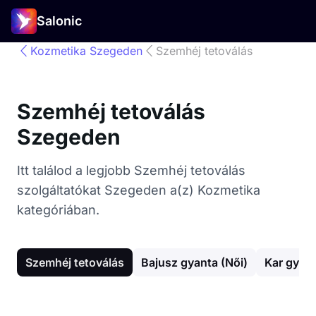
Salonic
Kozmetika Szegeden
Szemhéj tetoválás
Szemhéj tetoválás
Szegeden
Itt találod a legjobb Szemhéj tetoválás
szolgáltatókat Szegeden a(z) Kozmetika
kategóriában.
Szemhéj tetoválás
Bajusz gyanta (Női)
Kar gyan