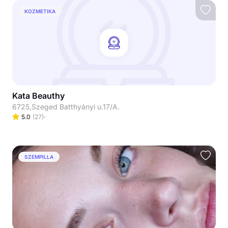
KOZMETIKA
Kata Beauthy
6725,Szeged Batthyányi u.17/A.
5.0
(
27
)
SZEMPILLA