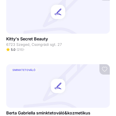
Kitty's Secret Beauty
6723 Szeged, Csongrádi sgt. 27
5.0
(
215
)
SMINKTETOVÁLÓ
Berta Gabriella sminktetováló&kozmetikus