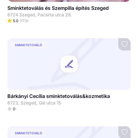
Sminktetoválás és Szempilla építés Szeged
6724 Szeged, Pacsirta utca 28.
5.0
(
173
)
SMINKTETOVÁLÓ
Bárkányi Cecília sminktetoválás&kozmetika
6723, Szeged, Gál utca 15
0
SMINKTETOVÁLÓ