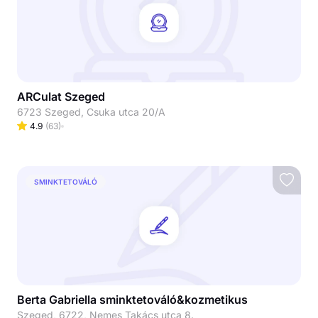
ARCulat Szeged
6723 Szeged, Csuka utca 20/A
4.9
(
63
)
SMINKTETOVÁLÓ
Berta Gabriella sminktetováló&kozmetikus
Szeged, 6722, Nemes Takács utca 8.