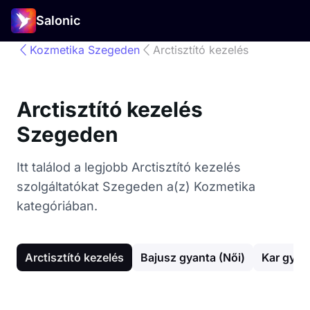
Salonic
Kozmetika Szegeden
Arctisztító kezelés
Arctisztító kezelés
Szegeden
Itt találod a legjobb Arctisztító kezelés
szolgáltatókat Szegeden a(z) Kozmetika
kategóriában.
Arctisztító kezelés
Bajusz gyanta (Női)
Kar gyan