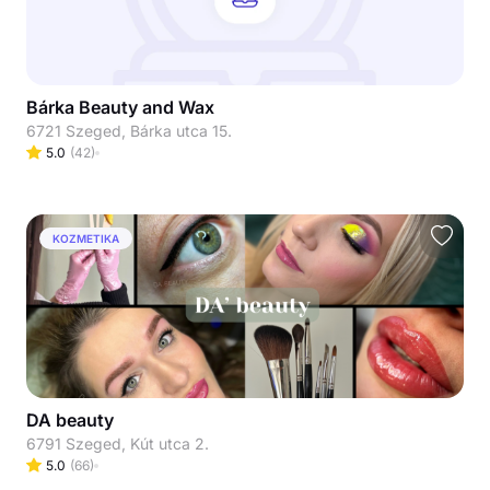
Bárka Beauty and Wax
6721 Szeged, Bárka utca 15.
5.0
(
42
)
KOZMETIKA
DA beauty
6791 Szeged, Kút utca 2.
5.0
(
66
)