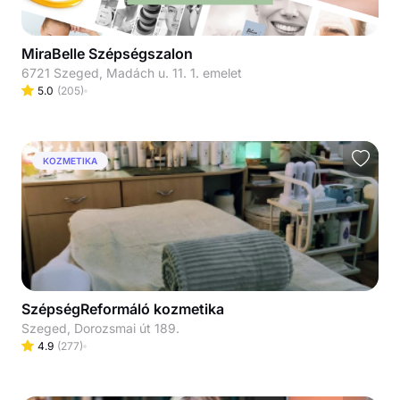
MiraBelle Szépségszalon
6721 Szeged, Madách u. 11. 1. emelet
5.0
(
205
)
KOZMETIKA
SzépségReformáló kozmetika
Szeged, Dorozsmai út 189.
4.9
(
277
)