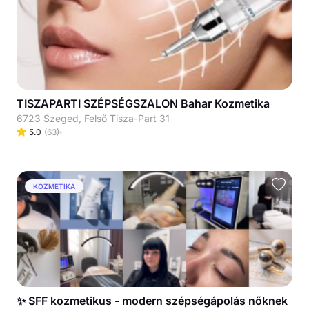
TISZAPARTI SZÉPSÉGSZALON Bahar Kozmetika
6723 Szeged, Felső Tisza-Part 31
5.0
(
63
)
KOZMETIKA
✨ SFF kozmetikus - modern szépségápolás nőknek