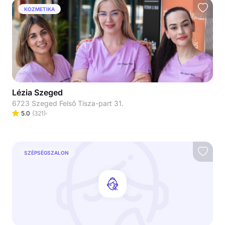
KOZMETIKA
Lézia Szeged
6723 Szeged Felső Tisza-part 31.
5.0
(
321
)
SZÉPSÉGSZALON