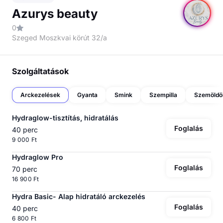
Azurys beauty
0
Szeged Moszkvai körút 32/a
Szolgáltatások
Arckezelések
Gyanta
Smink
Szempilla
Szemöldö
Hydraglow-tisztítás, hidratálás
Foglalás
40 perc
9 000 Ft
Hydraglow Pro
Foglalás
70 perc
16 900 Ft
Hydra Basic- Alap hidratáló arckezelés
Foglalás
40 perc
6 800 Ft