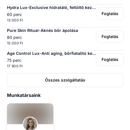
Hydra Lux-Exclusive hidratáló, feltöltő kezelés
Foglalás
60 perc
13 000 Ft
Pure Skin Ritual-Aknés bőr ápolása
Foglalás
80 perc
15 000 Ft
Age Control Lux-Anti aging, bőrfiatalító kezelés
Foglalás
75 perc
17 900 Ft
Összes szolgáltatás
Munkatársaink