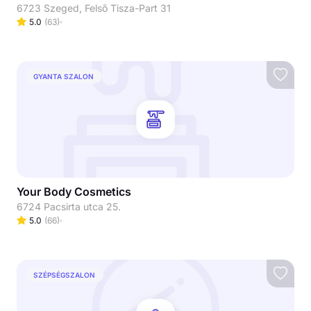
6723 Szeged, Felső Tisza-Part 31
5.0
(
63
)
GYANTA SZALON
Your Body Cosmetics
6724 Pacsirta utca 25.
5.0
(
66
)
SZÉPSÉGSZALON