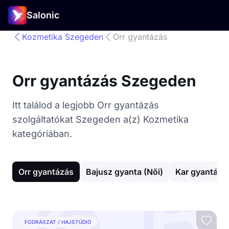
Salonic
Kozmetika Szegeden
Orr gyantázás
Orr gyantázás Szegeden
Itt találod a legjobb Orr gyantázás
szolgáltatókat Szegeden a(z) Kozmetika
kategóriában.
Orr gyantázás
Bajusz gyanta (Női)
Kar gyantázá
FODRÁSZAT / HAJSTÚDIÓ