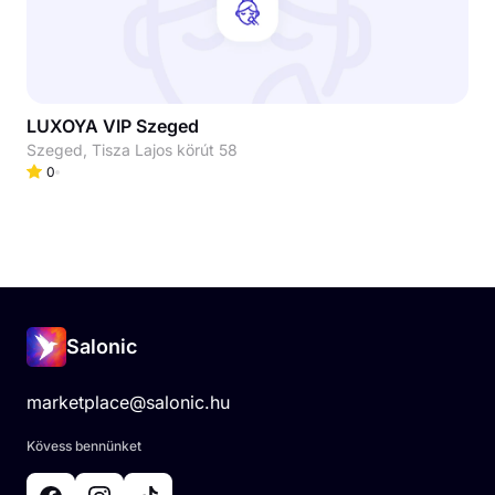
LUXOYA VIP Szeged
Szeged, Tisza Lajos körút 58
0
Salonic
marketplace@salonic.hu
Kövess bennünket