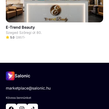
E-Trend Beauty
Szeged Szőregi út 80.
5.0
(
2857
)
Salonic
marketplace@salonic.hu
Kövess bennünket