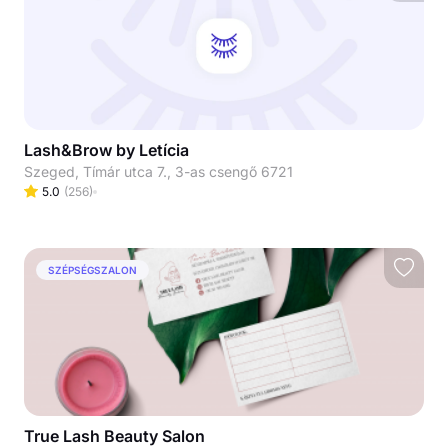
Lash&Brow by Letícia
Szeged, Tímár utca 7., 3-as csengő 6721
5.0
(
256
)
SZÉPSÉGSZALON
True Lash Beauty Salon