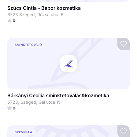
Szűcs Cintia - Babor kozmetika
6723 Szeged, Rózsa utca 5
0
SMINKTETOVÁLÓ
Bárkányi Cecília sminktetoválás&kozmetika
6723, Szeged, Gál utca 15
0
SZEMPILLA