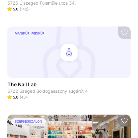
6726 Újszeged Fülemüle utca 34.
5.0
(
142
)
MANIKŰR, PEDIKŰR
The Nail Lab
6722 Szeged Boldogasszony sugárút 41
5.0
(
43
)
SZÉPSÉGSZALON