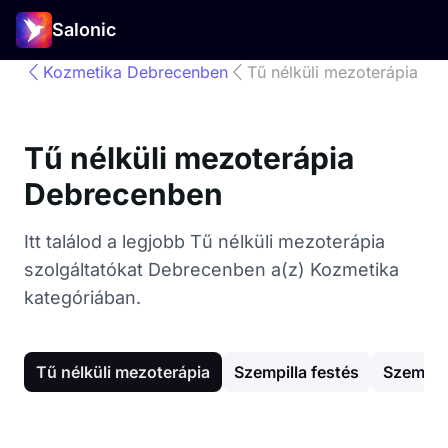
Salonic
Kozmetika Debrecenben
Tű nélküli mezoterápia
Tű nélküli mezoterápia
Debrecenben
Itt találod a legjobb Tű nélküli mezoterápia
szolgáltatókat Debrecenben a(z) Kozmetika
kategóriában.
Tű nélküli mezoterápia
Szempilla festés
Szemöld