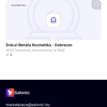
KOZMETIKA
Gréczi Renáta Kozmetika - Debrecen
4032 Debrecen, Böszörményi út 68/E
0
Salonic
marketplace@salonic.hu