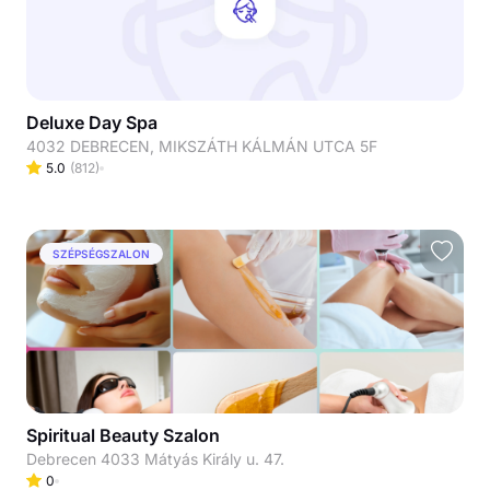
Deluxe Day Spa
4032 DEBRECEN, MIKSZÁTH KÁLMÁN UTCA 5F
5.0
(
812
)
SZÉPSÉGSZALON
Spiritual Beauty Szalon
Debrecen 4033 Mátyás Király u. 47.
0