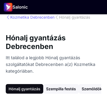
Salonic
Kozmetika Debrecenben
Hónalj gyantázás
Hónalj gyantázás
Debrecenben
Itt találod a legjobb Hónalj gyantázás
szolgáltatókat Debrecenben a(z) Kozmetika
kategóriában.
Hónalj gyantázás
Szempilla festés
Szemöldök fe