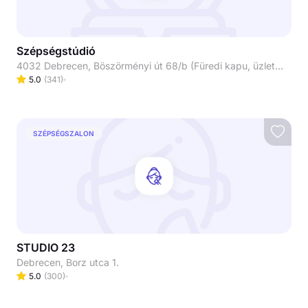
Szépségstúdió
4032 Debrecen, Böszörményi út 68/b (Füredi kapu, üzletsor/ Lana ruházat mellett balra)
5.0
(
341
)
SZÉPSÉGSZALON
STUDIO 23
Debrecen, Borz utca 1.
5.0
(
300
)