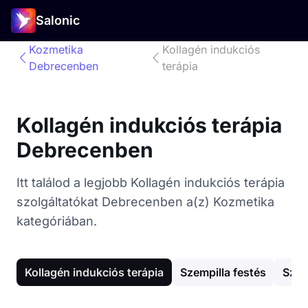
Salonic
Kozmetika
Kollagén indukciós
Debrecenben
terápia
Kollagén indukciós terápia
Debrecenben
Itt találod a legjobb Kollagén indukciós terápia
szolgáltatókat Debrecenben a(z) Kozmetika
kategóriában.
Kollagén indukciós terápia
Szempilla festés
Szem