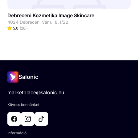
Debreceni Kozmetika Image Skincare
4024 Debrecen, Vár u. 8. I/22.
5.0
(
28
)
Salonic
marketplace@salonic.hu
Kövess bennünket
Információ