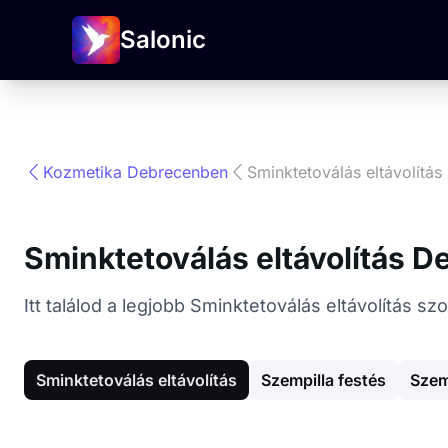
Salonic
Kozmetika Debrecenben
Sminktetoválás eltávolítás
Sminktetoválás eltávolítás 
Itt találod a legjobb Sminktetoválás eltávolítás 
Sminktetoválás eltávolítás
Szempilla festés
Szem