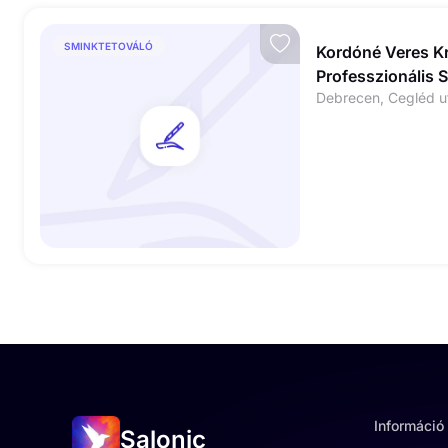
SMINKTETOVÁLÓ
Kordóné Veres Kr
Professzionális 
Információ
Salonic