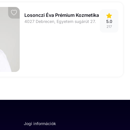
Losonczi Éva Prémium Kozmetika
4027 Debrecen, Egyetem sugárút 27.
5.0
217
Jogi információk