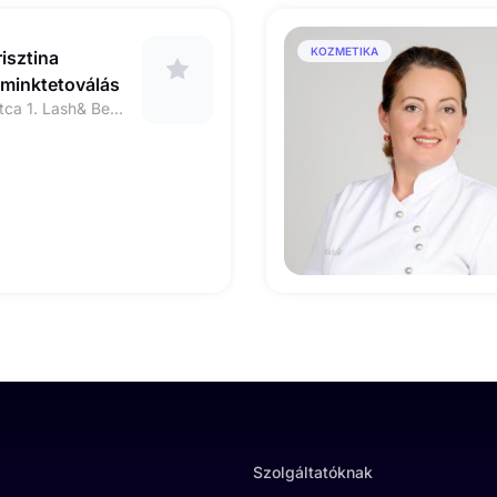
KOZMETIKA
isztina
Sminktetoválás
Debrecen, Cegléd utca 1. Lash& Beauty szalon
Szolgáltatóknak