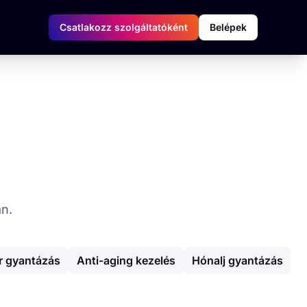
Csatlakozz szolgáltatóként
Belépek
an.
r gyantázás
Anti-aging kezelés
Hónalj gyantázás
M