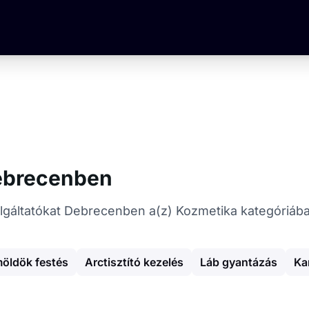
Debrecenben
szolgáltatókat Debrecenben a(z) Kozmetika kategóriáb
öldök festés
Arctisztító kezelés
Láb gyantázás
Ka