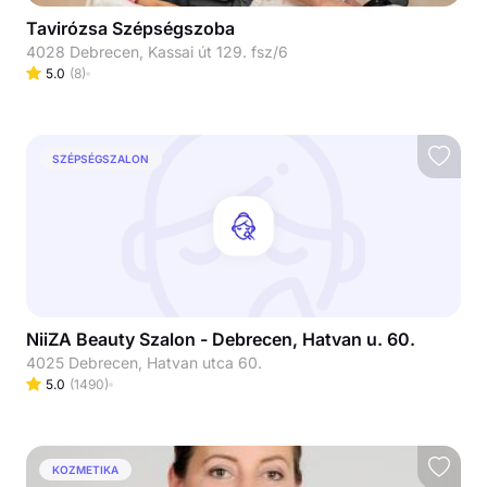
Tavirózsa Szépségszoba
4028 Debrecen, Kassai út 129. fsz/6
5.0
(
8
)
SZÉPSÉGSZALON
NiiZA Beauty Szalon - Debrecen, Hatvan u. 60.
4025 Debrecen, Hatvan utca 60.
5.0
(
1490
)
KOZMETIKA