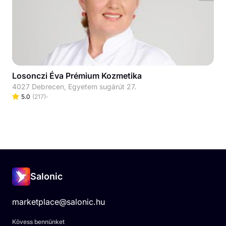
Losonczi Éva Prémium Kozmetika
4027 Debrecen, Egyetem sugárút 27.
5.0
(
217
)
Salonic
marketplace@salonic.hu
Kövess bennünket