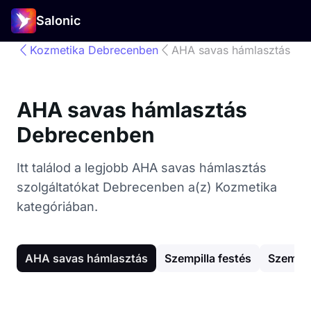
Salonic
Kozmetika Debrecenben
AHA savas hámlasztás
AHA savas hámlasztás
Debrecenben
Itt találod a legjobb AHA savas hámlasztás
szolgáltatókat Debrecenben a(z) Kozmetika
kategóriában.
AHA savas hámlasztás
Szempilla festés
Szemöld