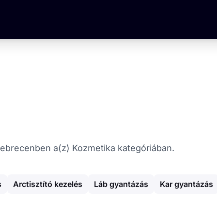
t Debrecenben a(z) Kozmetika kategóriában.
s
Arctisztító kezelés
Láb gyantázás
Kar gyantázás