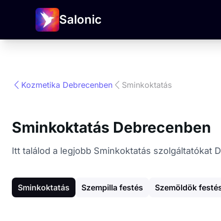
Salonic
Kozmetika Debrecenben
Sminkoktatás
Sminkoktatás Debrecenben
Itt találod a legjobb Sminkoktatás szolgáltatóka
Sminkoktatás
Szempilla festés
Szemöldök festé