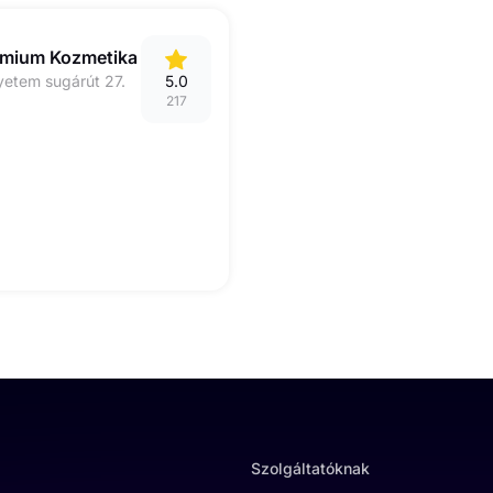
émium Kozmetika
etem sugárút 27.
5.0
217
Szolgáltatóknak