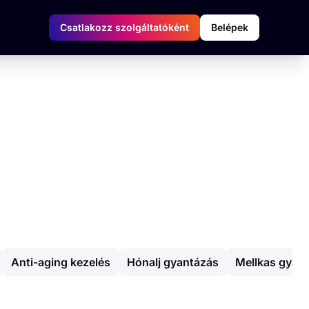
Csatlakozz szolgáltatóként
Belépek
Anti-aging kezelés
Hónalj gyantázás
Mellkas gyan