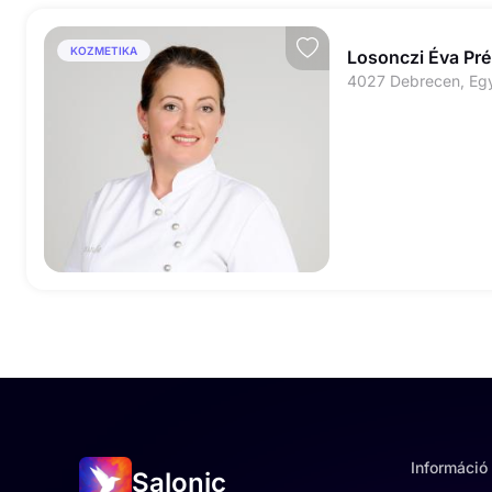
KOZMETIKA
Losonczi Éva Pr
4027 Debrecen, Egy
Információ
Salonic