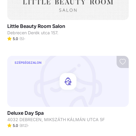
Little Beauty Room Salon
Debrecen Derék utca 157.
5.0
(
5
)
SZÉPSÉGSZALON
Deluxe Day Spa
4032 DEBRECEN, MIKSZÁTH KÁLMÁN UTCA 5F
5.0
(
812
)