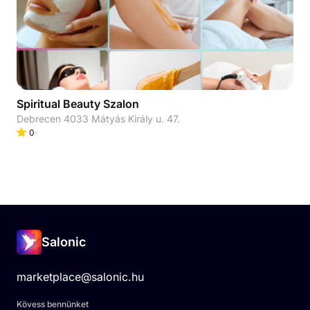
Spiritual Beauty Szalon
Debrecen 4033 Mátyás Király u. 47.
0
Salonic
marketplace@salonic.hu
Kövess bennünket