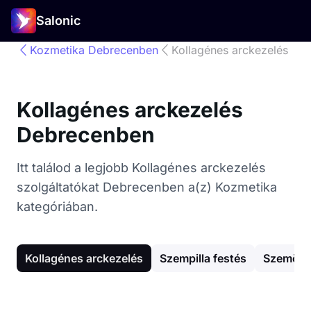
Salonic
Kozmetika Debrecenben
Kollagénes arckezelés
Kollagénes arckezelés
Debrecenben
Itt találod a legjobb Kollagénes arckezelés
szolgáltatókat Debrecenben a(z) Kozmetika
kategóriában.
Kollagénes arckezelés
Szempilla festés
Szemöldö