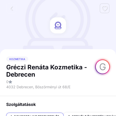
KOZMETIKA
G
Gréczi Renáta Kozmetika -
Debrecen
0
4032 Debrecen, Böszörményi út 68/E
Szolgáltatások