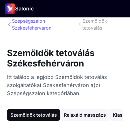
Salonic
Szépségszalon
Szemöldök
Székesfehérváron
tetoválás
Szemöldök tetoválás
Székesfehérváron
Itt találod a legjobb Szemöldök tetoválás
szolgáltatókat Székesfehérváron a(z)
Szépségszalon kategóriában.
Szemöldök tetoválás
Relaxáló masszázs
Klasszi