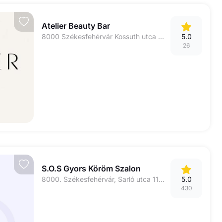
Atelier Beauty Bar
8000 Székesfehérvár Kossuth utca 13.
5.0
26
S.O.S Gyors Köröm Szalon
8000. Székesfehérvár, Sarló utca 11/D
5.0
430