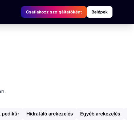
Csatlakozz szolgáltatóként
Belépek
an.
k pedikűr
Hidratáló arckezelés
Egyéb arckezelés
Ar