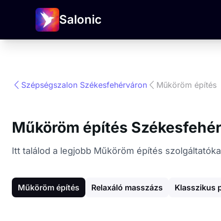
Salonic
Szépségszalon Székesfehérváron
Műköröm építés
Műköröm építés Székesfehé
Itt találod a legjobb Műköröm építés szolgáltató
Műköröm építés
Relaxáló masszázs
Klasszikus 