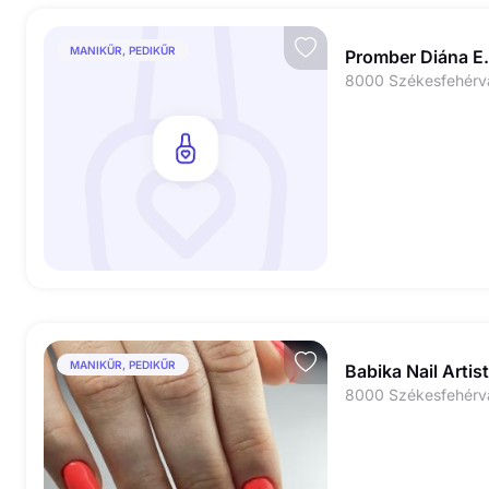
MANIKŰR, PEDIKŰR
Promber Diána E.
8000 Székesfehérvá
MANIKŰR, PEDIKŰR
Babika Nail Artist
8000 Székesfehérvá