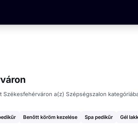
rváron
kat Székesfehérváron a(z) Szépségszalon kategóriáb
pedikűr
Benőtt köröm kezelése
Spa pedikűr
Gél lak