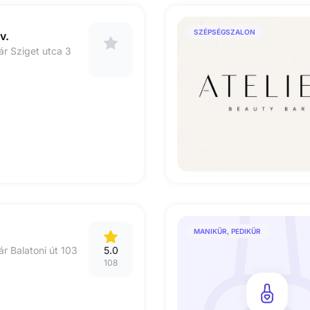
SZÉPSÉGSZALON
v.
r Sziget utca 3
MANIKŰR, PEDIKŰR
r Balatoni út 103
5.0
108