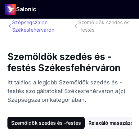
Salonic
Szépségszalon
Szemöldök szedés és
Székesfehérváron
-festés
Szemöldök szedés és -
festés Székesfehérváron
Itt találod a legjobb Szemöldök szedés és -
festés szolgáltatókat Székesfehérváron a(z)
Szépségszalon kategóriában.
Szemöldök szedés és -festés
Relaxáló masszázs