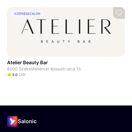
SZÉPSÉGSZALON
Atelier Beauty Bar
8000 Székesfehérvár Kossuth utca 13.
5.0
(
26
)
Salonic