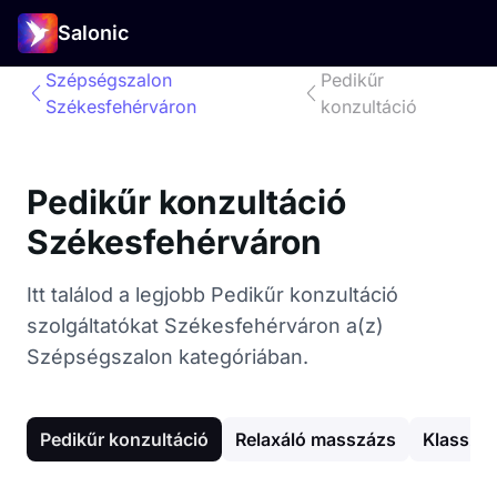
Salonic
Szépségszalon
Pedikűr
Székesfehérváron
konzultáció
Pedikűr konzultáció
Székesfehérváron
Itt találod a legjobb Pedikűr konzultáció
szolgáltatókat Székesfehérváron a(z)
Szépségszalon kategóriában.
Pedikűr konzultáció
Relaxáló masszázs
Klasszik