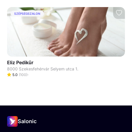
SZÉPSÉGSZALON
Eliz Pedikűr
8000 Szekesfehérvár Selyem utca 1.
5.0
(
100
)
Salonic