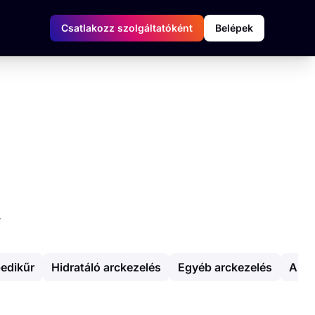
Csatlakozz szolgáltatóként
Belépek
.
pedikűr
Hidratáló arckezelés
Egyéb arckezelés
Arct