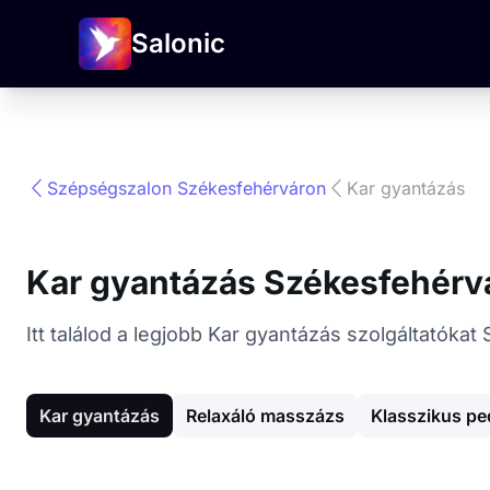
Salonic
Szépségszalon Székesfehérváron
Kar gyantázás
Kar gyantázás Székesfehérv
Itt találod a legjobb Kar gyantázás szolgáltatók
Kar gyantázás
Relaxáló masszázs
Klasszikus pe