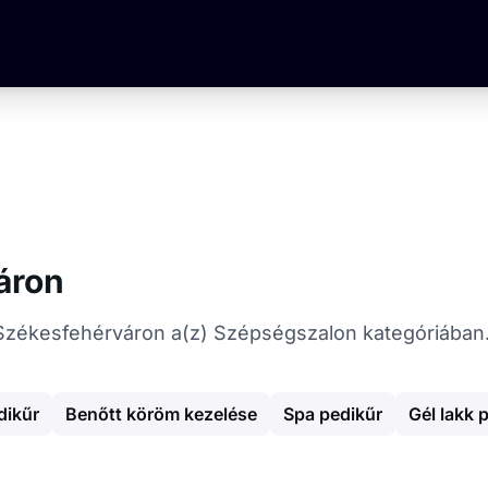
áron
at Székesfehérváron a(z) Szépségszalon kategóriában
dikűr
Benőtt köröm kezelése
Spa pedikűr
Gél lakk 