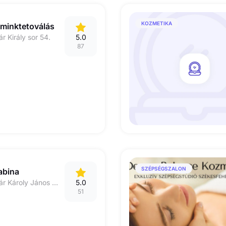
KOZMETIKA
Sminktetoválás
 Király sor 54.
5.0
87
SZÉPSÉGSZALON
abina
8000 Székesfehérvár Károly János utca 45.
5.0
51