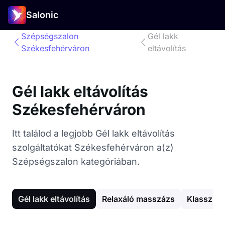
Salonic
Szépségszalon
Gél lakk
Székesfehérváron
eltávolítás
Gél lakk eltávolítás
Székesfehérváron
Itt találod a legjobb Gél lakk eltávolítás
szolgáltatókat Székesfehérváron a(z)
Szépségszalon kategóriában.
Gél lakk eltávolítás
Relaxáló masszázs
Klassziku