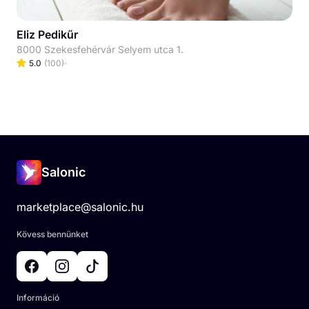
Eliz Pedikűr
8000 Szekesfehérvár Selyem utca 1.
5.0
(
100
)
Salonic
marketplace@salonic.hu
Kövess bennünket
Információ