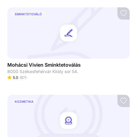
SMINKTETOVÁLÓ
Mohácsi Vivien Sminktetoválás
8000 Székesfehérvár Király sor 54.
5.0
(
87
)
KOZMETIKA