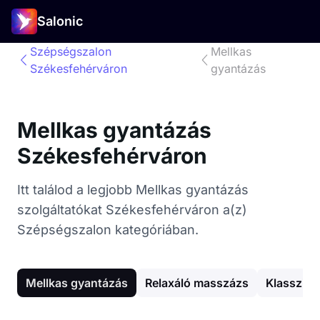
Salonic
Szépségszalon
Mellkas
Székesfehérváron
gyantázás
Mellkas gyantázás
Székesfehérváron
Itt találod a legjobb Mellkas gyantázás
szolgáltatókat Székesfehérváron a(z)
Szépségszalon kategóriában.
Mellkas gyantázás
Relaxáló masszázs
Klassziku