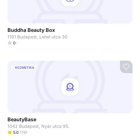
Buddha Beauty Box
1191 Budapest, Lehel utca 30
0
KOZMETIKA
BeautyBase
1042 Budapest, Nyár utca 95.
5.0
(
76
)