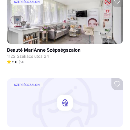
SZÉPSÉGSZALON
Beauté MariAnne Szépségszalon
1122 Székács utca 24
5.0
(
5
)
SZÉPSÉGSZALON