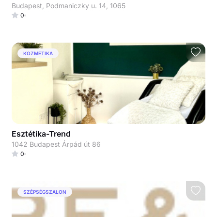
Budapest, Podmaniczky u. 14, 1065
0
KOZMETIKA
Esztétika-Trend
1042 Budapest Árpád út 86
0
SZÉPSÉGSZALON