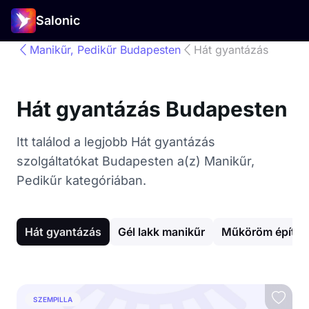
Salonic
Manikűr, Pedikűr Budapesten
Hát gyantázás
Hát gyantázás Budapesten
Itt találod a legjobb Hát gyantázás
szolgáltatókat Budapesten a(z) Manikűr,
Pedikűr kategóriában.
Hát gyantázás
Gél lakk manikűr
Műköröm építés
SZEMPILLA