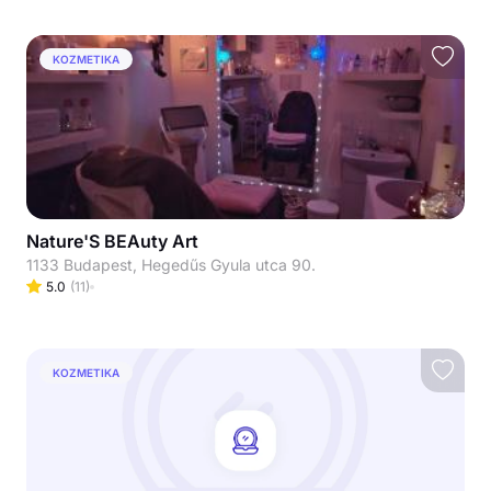
KOZMETIKA
Nature'S BEAuty Art
1133 Budapest, Hegedűs Gyula utca 90.
5.0
(
11
)
KOZMETIKA