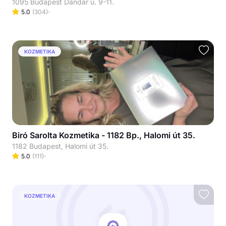
1095 Budapest Dandár u. 9-11.
5.0
(
304
)
KOZMETIKA
Biró Sarolta Kozmetika - 1182 Bp., Halomi út 35.
1182 Budapest, Halomi út 35.
5.0
(
111
)
KOZMETIKA