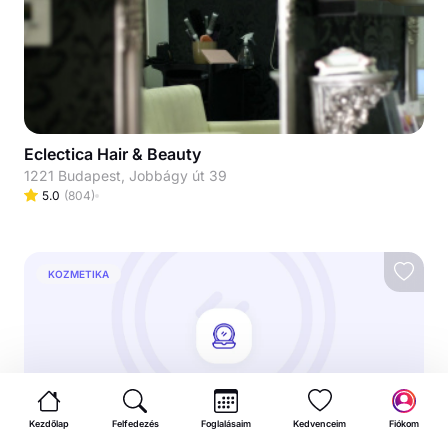
Eclectica Hair & Beauty
1221 Budapest, Jobbágy út 39
5.0
(
804
)
KOZMETIKA
Kezdőlap
Felfedezés
Foglalásaim
Kedvenceim
Fiókom
Soft Beauty Clinic