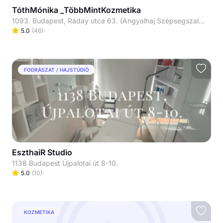
TóthMónika _TöbbMintKozmetika
1093. Budapest, Ráday utca 63. (Angyalhaj Szépsegszalon)
5.0
(
46
)
FODRÁSZAT / HAJSTÚDIÓ
EszthaiR Studio
1138 Budapest Újpalotai út 8-10.
5.0
(
10
)
KOZMETIKA