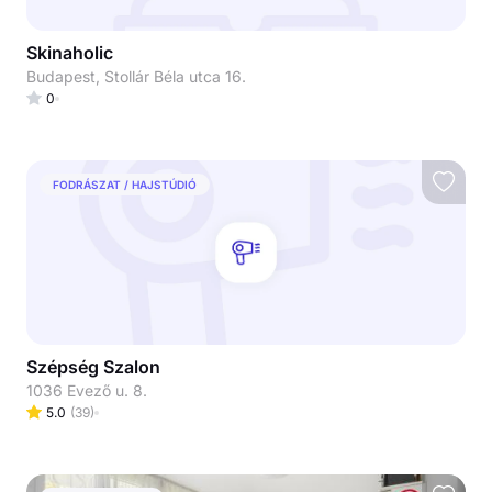
Skinaholic
Budapest, Stollár Béla utca 16.
0
FODRÁSZAT / HAJSTÚDIÓ
Szépség Szalon
1036 Evező u. 8.
5.0
(
39
)