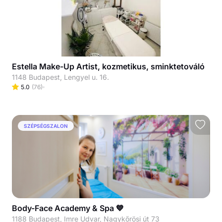
Estella Make-Up Artist, kozmetikus, sminktetováló
1148 Budapest, Lengyel u. 16.
5.0
(
76
)
SZÉPSÉGSZALON
Body-Face Academy & Spa 💙
1188 Budapest, Imre Udvar, Nagykőrösi út 73