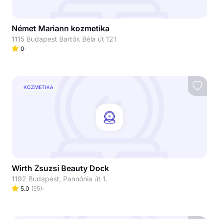
Német Mariann kozmetika
1115 Budapest Bartók Béla út 121
0
KOZMETIKA
Wirth Zsuzsi Beauty Dock
1192 Budapest, Pannónia út 1.
5.0
(
55
)