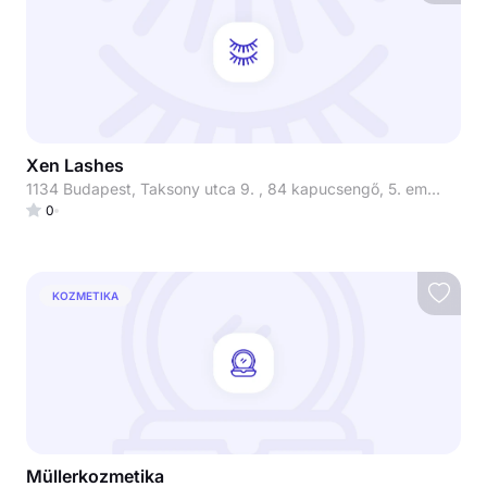
Xen Lashes
1134 Budapest, Taksony utca 9. , 84 kapucsengő, 5. emelet 510-es lakás
0
KOZMETIKA
Müllerkozmetika