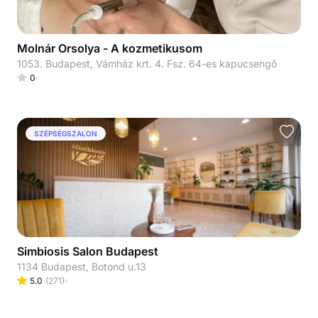
Molnár Orsolya - A kozmetikusom
1053. Budapest, Vámház krt. 4. Fsz. 64-es kapucsengő
0
SZÉPSÉGSZALON
Simbiosis Salon Budapest
1134 Budapest, Botond u.13
5.0
(
271
)