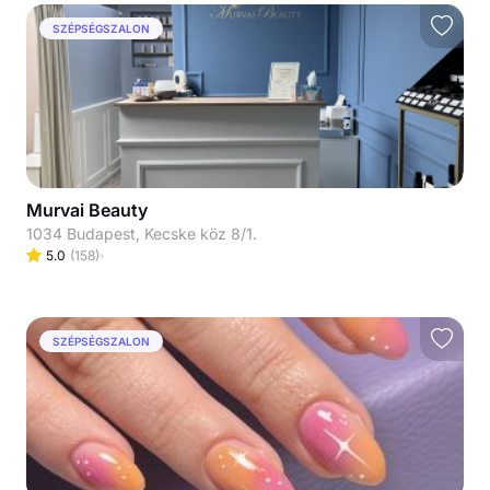
SZÉPSÉGSZALON
Murvai Beauty
1034 Budapest, Kecske köz 8/1.
5.0
(
158
)
SZÉPSÉGSZALON