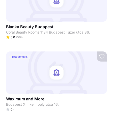
Blanka Beauty Budapest
Coral Beauty Rooms 1134 Budapest Tüzér utca 36.
5.0
(
56
)
KOZMETIKA
Waximum and More
Budapest XIII.ker. Ipoly utca 16.
0