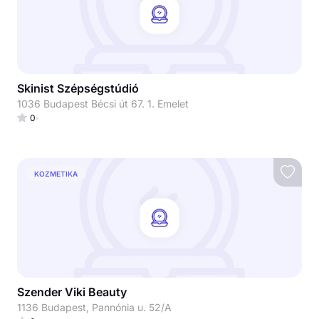
Skinist Szépségstúdió
1036 Budapest Bécsi út 67. 1. Emelet
0
KOZMETIKA
Szender Viki Beauty
1136 Budapest, Pannónia u. 52/A