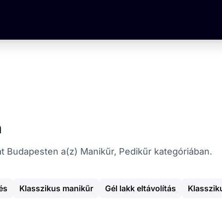
n
ókat Budapesten a(z) Manikűr, Pedikűr kategóriában.
és
Klasszikus manikűr
Gél lakk eltávolítás
Klasszik