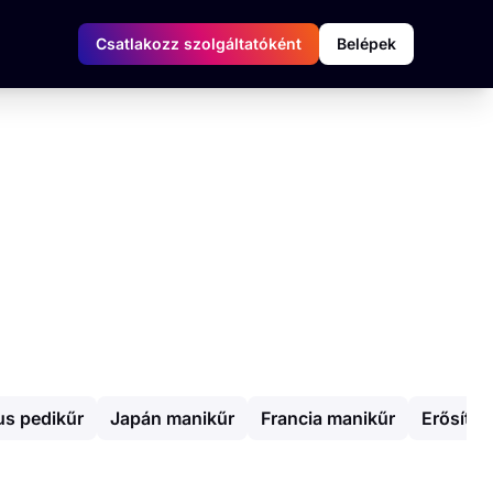
Csatlakozz szolgáltatóként
Belépek
us pedikűr
Japán manikűr
Francia manikűr
Erősítet