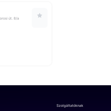
rosi út. 8/a
Szolgáltatóknak