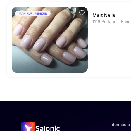
MANIKŰR, PEDIKŰR
Mart Nails
1116 Budapest Kondo
Információ
Salonic