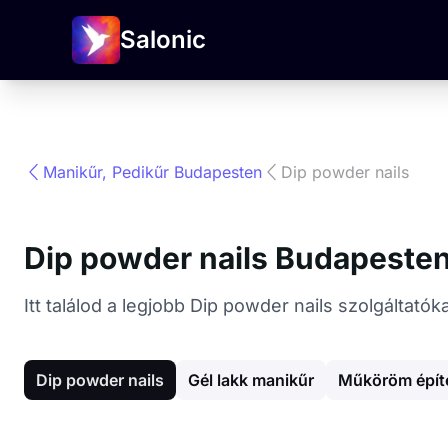
Salonic
Manikűr, Pedikűr Budapesten
Dip powder nails
Dip powder nails Budapeste
Itt találod a legjobb Dip powder nails szolgáltat
Dip powder nails
Gél lakk manikűr
Műköröm épít