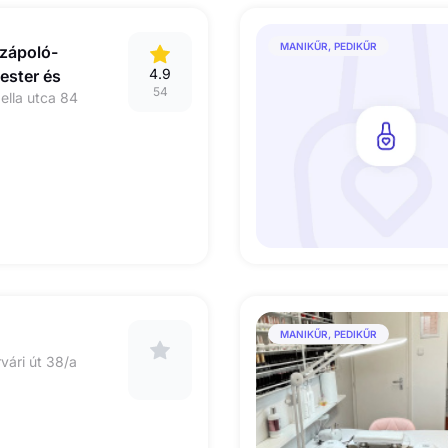
MANIKŰR, PEDIKŰR
zápoló-
4.9
ster és
54
ella utca 84
MANIKŰR, PEDIKŰR
vári út 38/a