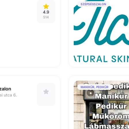
SZÉPSÉGSZALON
4.9
514
MANIKŰR, PEDIKŰR
zalon
i utca 6.