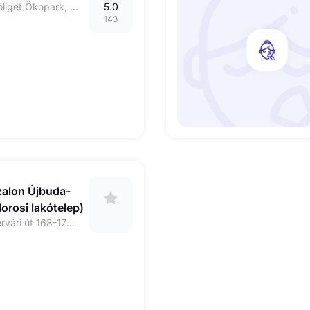
1172 Budapest Szőlőliget Ökopark, Zenit ház I. emelet 5.
5.0
143
zalon Újbuda-
orosi lakótelep)
1117. Budapest, Fehérvári út 168-178 "A" épület. Kondorosi-Fehérvári sarok