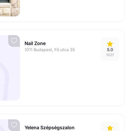
Nail Zone
1011 Budapest, Fő utca 35
5.0
1027
Yelena Szépségszalon