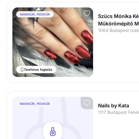
MANIKŰR, PEDIKŰR
Szücs Mónika Ké
Műkörömépítő Me
1064 Budapest Izab
Lábápoló
Telefonos foglalás
MANIKŰR, PEDIKŰR
Nails by Kata
1117 Budapest Fehér