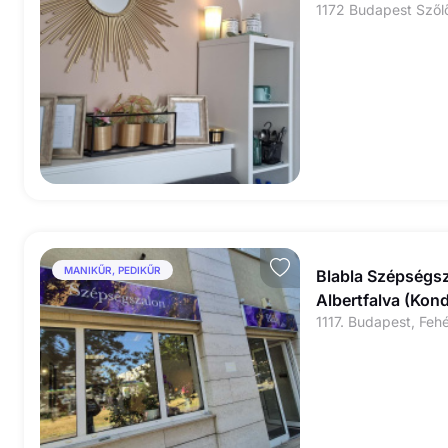
MANIKŰR, PEDIKŰR
Blabla Szépségs
Albertfalva (Kond