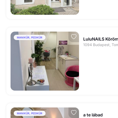
MANIKŰR, PEDIKŰR
LuluNAILS Körö
MANIKŰR, PEDIKŰR
a te lábad