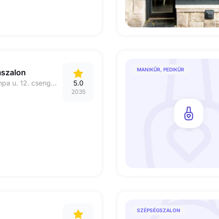
MANIKŰR, PEDIKŰR
mszalon
1094 Budapest, Tompa u. 12. csengő: 2, földszint
5.0
2035
SZÉPSÉGSZALON