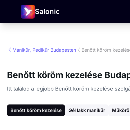
Salonic
Manikűr, Pedikűr Budapesten
Benőtt köröm kezelés
Benőtt köröm kezelése Buda
Itt találod a legjobb Benőtt köröm kezelése szol
Benőtt köröm kezelése
Gél lakk manikűr
Műkörö