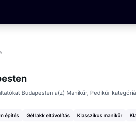
e
pesten
gáltatókat Budapesten a(z) Manikűr, Pedikűr kategóri
m építés
Gél lakk eltávolítás
Klasszikus manikűr
Kl