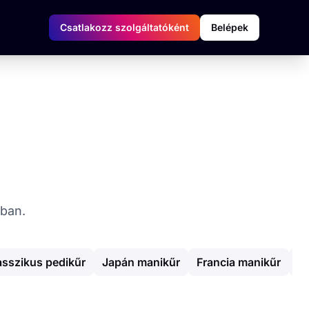
Csatlakozz szolgáltatóként
Belépek
ában.
asszikus pedikűr
Japán manikűr
Francia manikűr
Er