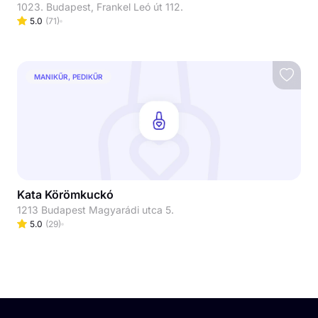
1023. Budapest, Frankel Leó út 112.
5.0
(
71
)
MANIKŰR, PEDIKŰR
Kata Körömkuckó
1213 Budapest Magyarádi utca 5.
5.0
(
29
)