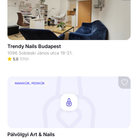
Trendy Nails Budapest
1096 Sobieski János utca 19-21.
5.0
(
170
)
MANIKŰR, PEDIKŰR
Pálvölgyi Art & Nails