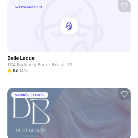
SZÉPSÉGSZALON
Belle Laque
1114 Budapest Bartók Béla út 72.
5.0
(
48
)
MANIKŰR, PEDIKŰR