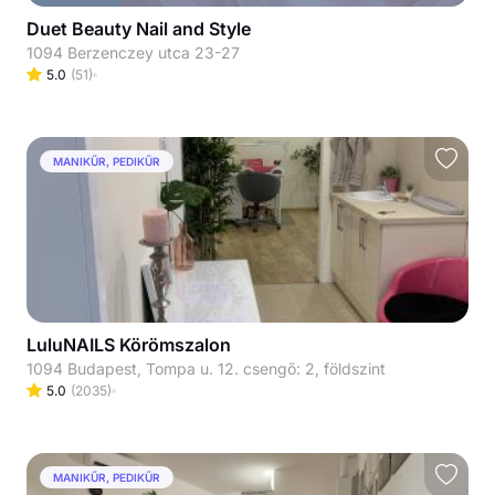
Duet Beauty Nail and Style
1094 Berzenczey utca 23-27
5.0
(
51
)
MANIKŰR, PEDIKŰR
LuluNAILS Körömszalon
1094 Budapest, Tompa u. 12. csengő: 2, földszint
5.0
(
2035
)
MANIKŰR, PEDIKŰR