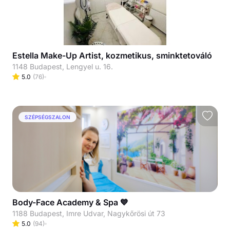
Estella Make-Up Artist, kozmetikus, sminktetováló
1148 Budapest, Lengyel u. 16.
5.0
(
76
)
SZÉPSÉGSZALON
Body-Face Academy & Spa 💙
1188 Budapest, Imre Udvar, Nagykőrösi út 73
5.0
(
94
)