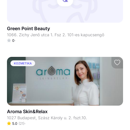
Green Point Beauty
1066. Zichy Jenő utca 1. Fsz 2. 101-es kapucsengő
0
KOZMETIKA
Aroma Skin&Relax
1027 Budapest, Szász Károly u. 2. fszt.10.
5.0
(
21
)