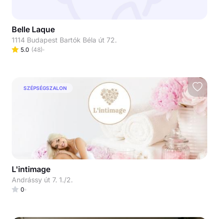
Belle Laque
1114 Budapest Bartók Béla út 72.
5.0
(
48
)
SZÉPSÉGSZALON
L'intimage
Andrássy út 7. 1./2.
0