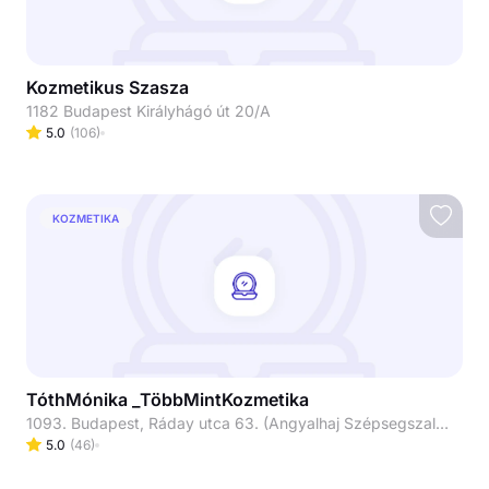
Kozmetikus Szasza
1182 Budapest Királyhágó út 20/A
5.0
(
106
)
KOZMETIKA
TóthMónika _TöbbMintKozmetika
1093. Budapest, Ráday utca 63. (Angyalhaj Szépsegszalon)
5.0
(
46
)