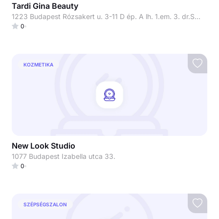
Tardi Gina Beauty
1223 Budapest Rózsakert u. 3-11 D ép. A lh. 1.em. 3. dr.Szőcs Hajnal bőrgyógyász főorvosnő rendelője
0
KOZMETIKA
New Look Studio
1077 Budapest Izabella utca 33.
0
SZÉPSÉGSZALON