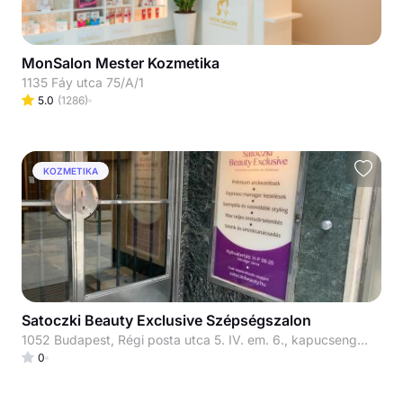
MonSalon Mester Kozmetika
1135 Fáy utca 75/A/1
5.0
(
1286
)
KOZMETIKA
Satoczki Beauty Exclusive Szépségszalon
1052 Budapest, Régi posta utca 5. IV. em. 6., kapucsengő: 33
0