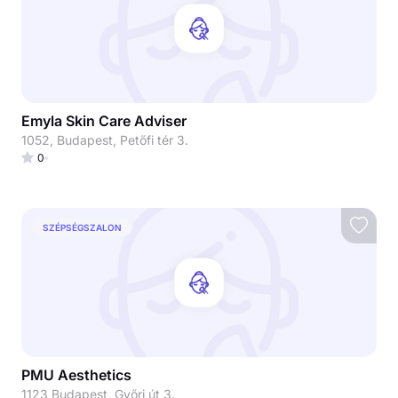
Emyla Skin Care Adviser
1052, Budapest, Petőfi tér 3.
0
SZÉPSÉGSZALON
PMU Aesthetics
1123 Budapest, Győri út 3.