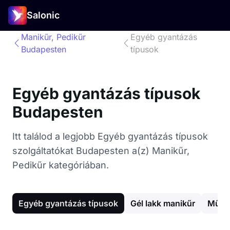
Salonic
Manikűr, Pedikűr
Egyéb gyantázás
Budapesten
típusok
Egyéb gyantázás típusok
Budapesten
Itt találod a legjobb Egyéb gyantázás típusok
szolgáltatókat Budapesten a(z) Manikűr,
Pedikűr kategóriában.
Egyéb gyantázás típusok
Gél lakk manikűr
Műkö