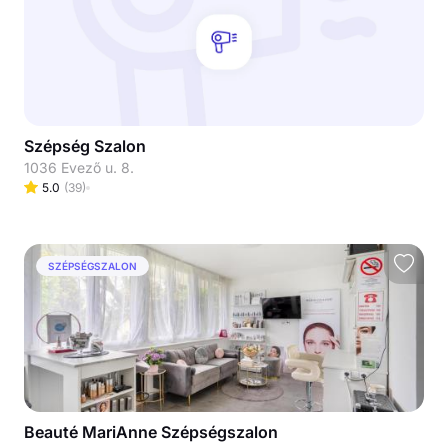
Szépség Szalon
1036 Evező u. 8.
5.0
(
39
)
SZÉPSÉGSZALON
Beauté MariAnne Szépségszalon