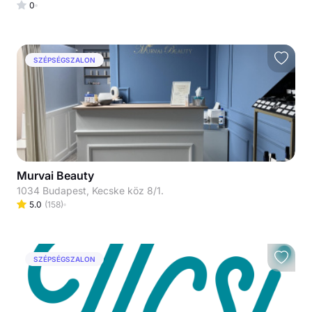
0
SZÉPSÉGSZALON
Murvai Beauty
1034 Budapest, Kecske köz 8/1.
5.0
(
158
)
SZÉPSÉGSZALON