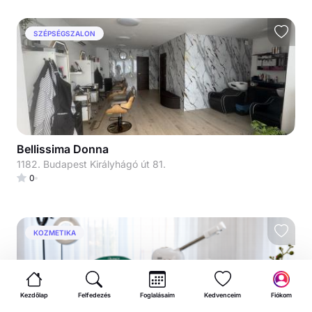
SZÉPSÉGSZALON
Bellissima Donna
1182. Budapest Királyhágó út 81.
0
KOZMETIKA
Kezdőlap
Felfedezés
Foglalásaim
Kedvenceim
Fiókom