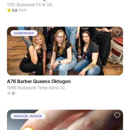
1152 Budapest Fő út 29.
5.0
(
141
)
BARBERSHOP
A76 Barber Queens Oktogon
1066 Budapest Teréz körút 10.
0
MANIKŰR, PEDIKŰR