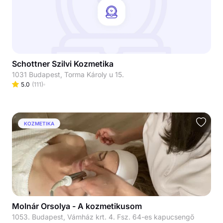
Schottner Szilvi Kozmetika
1031 Budapest, Torma Károly u 15.
5.0
(
111
)
KOZMETIKA
Molnár Orsolya - A kozmetikusom
1053. Budapest, Vámház krt. 4. Fsz. 64-es kapucsengő