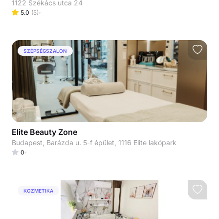
1122 Székács utca 24
5.0
(
5
)
SZÉPSÉGSZALON
Elite Beauty Zone
Budapest, Barázda u. 5-f épület, 1116 Elite lakópark
0
KOZMETIKA