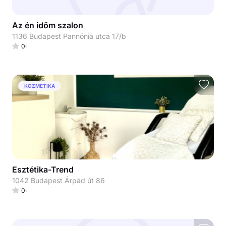
Az én időm szalon
1136 Budapest Pannónia utca 17/b
0
KOZMETIKA
Esztétika-Trend
1042 Budapest Árpád út 86
0