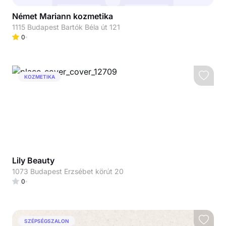
Német Mariann kozmetika
1115 Budapest Bartók Béla út 121
0
KOZMETIKA
Lily Beauty
1073 Budapest Erzsébet körút 20
0
SZÉPSÉGSZALON