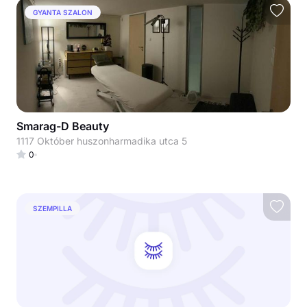
GYANTA SZALON
Smarag-D Beauty
1117 Október huszonharmadika utca 5
0
SZEMPILLA