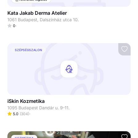
Kata Jakab Derma Atelier
1061 Budapest, Dalszínház utca 10.
0
SZÉPSÉGSZALON
iSkin Kozmetika
1095 Budapest Dandár u. 9-11.
5.0
(
304
)
KOZMETIKA