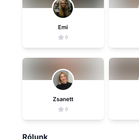
Emi
0
Zsanett
0
Rólunk