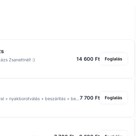
zs
14 600 Ft
Foglalás
ázs Zsanettnél! :)
7 700 Ft
Foglalás
Hajmosás + stílus tanácsadás + vágás géppel és ollóval + nyakborotválás + beszárítás + befejezés wax-szal / termékkel éééééés ajándék üdítő, sör vagy whiskey 🍻🥃