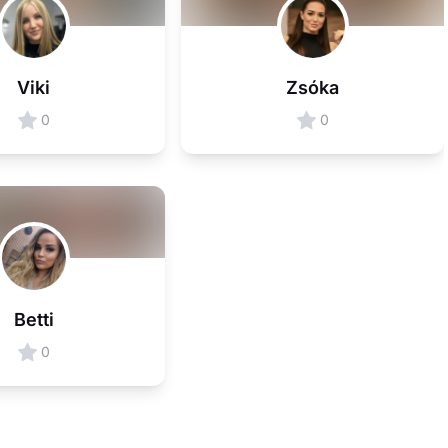
Viki
Zsóka
0
0
Betti
0