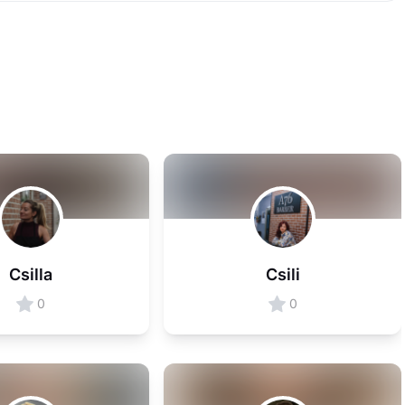
Csilla
Csili
0
0