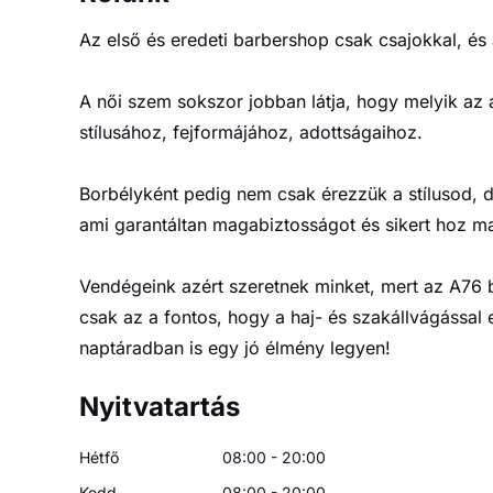
Az első és eredeti barbershop csak csajokkal, és 
A női szem sokszor jobban látja, hogy melyik az a 
stílusához, fejformájához, adottságaihoz.
Borbélyként pedig nem csak érezzük a stílusod, de
ami garantáltan magabiztosságot és sikert hoz m
Vendégeink azért szeretnek minket, mert az A76 
csak az a fontos, hogy a haj- és szakállvágással 
naptáradban is egy jó élmény legyen!
Nyitvatartás
Hétfő
08:00 - 20:00
Kedd
08:00 - 20:00