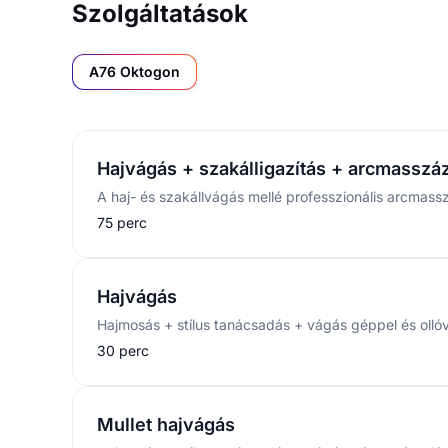
Szolgáltatások
A76 Oktogon
Hajvágás + szakálligazítás + arcmasszá
A haj- és szakállvágás mellé professzionális arcmassz
75 perc
Hajvágás
30 perc
Mullet hajvágás