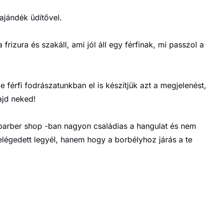
ajándék üdítővel.
frizura és szakáll, ami jól áll egy férfinak, mi passzol a
 férfi fodrászatunkban el is készítjük azt a megjelenést,
ajd neked!
barber shop -ban nagyon családias a hangulat és nem
elégedett legyél, hanem hogy a borbélyhoz járás a te