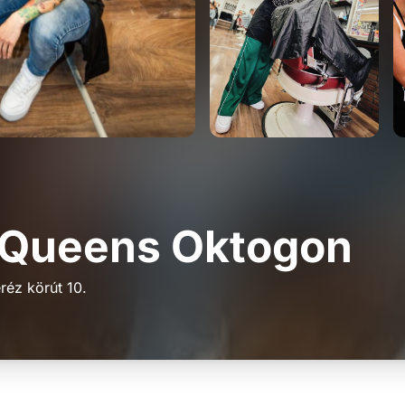
 Queens Oktogon
réz körút 10.