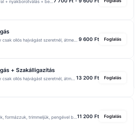
7 700 Ft - 9 600 Ft
Foglalás
Hajmosás + stílus tanácsadás + vágás géppel és ollóval + nyakborotválás + beszárítás + befejezés wax-szal / termékkel éééééés ajándék üdítő, sör vagy whiskey 🍻🥃
ágás
9 600 Ft
Foglalás
Ezt válaszd ha hosszú / középhosszú hajad van, vagy csak ollós hajvágást szeretnél, átmenet nélkül. Ajándék üdítő, sör vagy whiskey 🍻🥃 🍻🥃
gás + Szakálligazítás
13 200 Ft
Foglalás
Ezt válaszd ha hosszú / középhosszú hajad van, vagy csak ollós hajvágást szeretnél, átmenet nélkül + Szakálligazítást is kérsz mellé. Ajándék üdítő, sör vagy whiskey 🍻🥃 🍻🥃
11 200 Ft
Foglalás
A teljes hajvágás mellé a szakálladat is rendbe tesszük, formázzuk, trimmeljük, pengével borotváljuk, szakállolajjal, after shave-vel zárunk és persze ajándék üdítővel, sörrel, whiskey-vel 🍻🥃