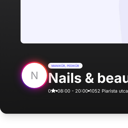
MANIKŰR, PEDIKŰR
N
Nails & bea
0
08:00
-
20:00