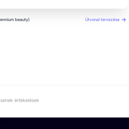
llennium beauty)
Útvonal tervezése
senek értékelések