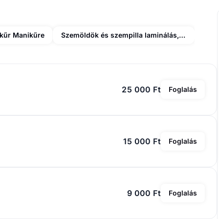
kűr Manikűre
Szemöldök és szempilla laminálás, lifting
25 000 Ft
Foglalás
15 000 Ft
Foglalás
9 000 Ft
Foglalás