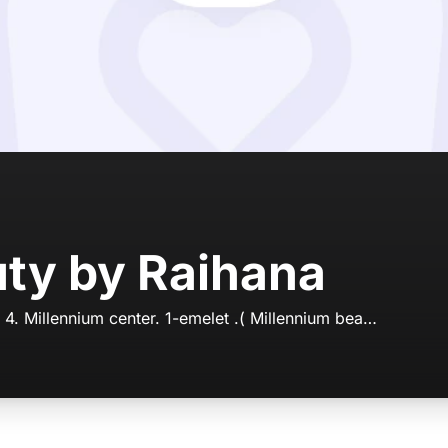
uty by Raihana
1052 Piarista utca 4. Millennium center. 1-emelet .( Millennium beauty)