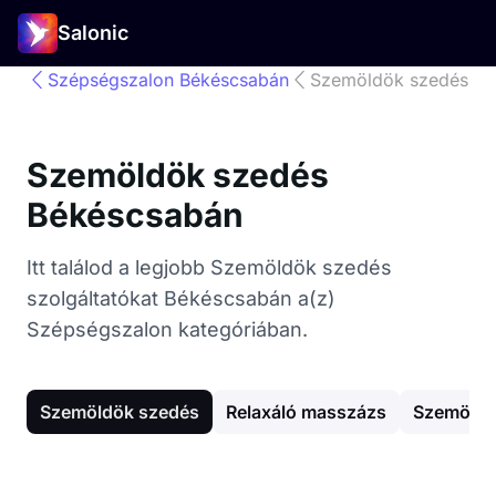
Salonic
Szépségszalon Békéscsabán
Szemöldök szedés
Szemöldök szedés
Békéscsabán
Itt találod a legjobb Szemöldök szedés
szolgáltatókat Békéscsabán a(z)
Szépségszalon kategóriában.
Szemöldök szedés
Relaxáló masszázs
Szemöldö