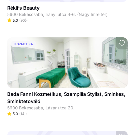
Rékli’s Beauty
5600 Békéscsaba, Irányi utca 4-6. (Nagy Imre tér)
5.0
(
90
)
KOZMETIKA
Bada Fanni Kozmetikus, Szempilla Stylist, Sminkes,
Sminktetováló
5600 Békéscsaba, Lázár utca 20.
5.0
(
14
)