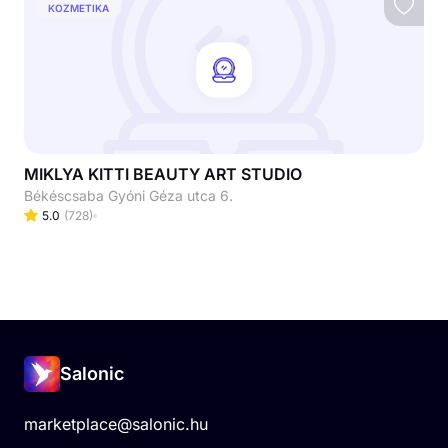
KOZMETIKA
MIKLYA KITTI BEAUTY ART STUDIO
Békéscsaba Gyóni Géza utca 6.
5.0
(
728
)
Salonic
marketplace@salonic.hu