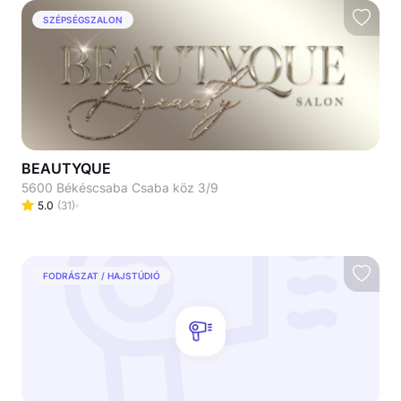
SZÉPSÉGSZALON
BEAUTYQUE
5600 Békéscsaba Csaba köz 3/9
5.0
(
31
)
FODRÁSZAT / HAJSTÚDIÓ