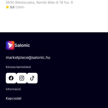
5600 Békéscsaba, Bartók Béla út 19 fsz. 6
5.0
(
2164
)
Salonic
marketplace@salonic.hu
Kövess bennünket
Információ
Kapcsolat