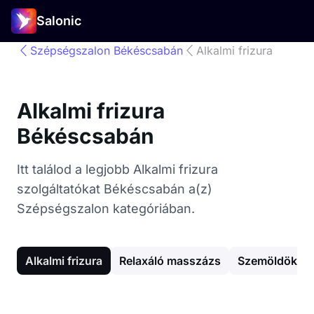
Salonic
Szépségszalon Békéscsabán
Alkalmi frizura
Alkalmi frizura
Békéscsabán
Itt találod a legjobb Alkalmi frizura
szolgáltatókat Békéscsabán a(z)
Szépségszalon kategóriában.
Alkalmi frizura
Relaxáló masszázs
Szemöldök fe