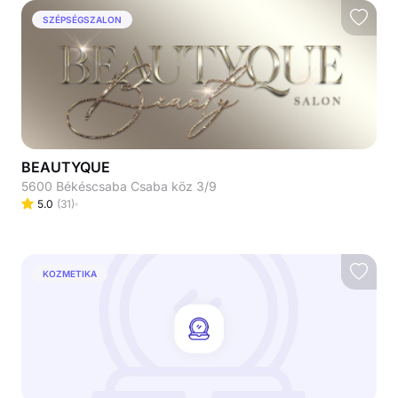
SZÉPSÉGSZALON
BEAUTYQUE
5600 Békéscsaba Csaba köz 3/9
5.0
(
31
)
KOZMETIKA