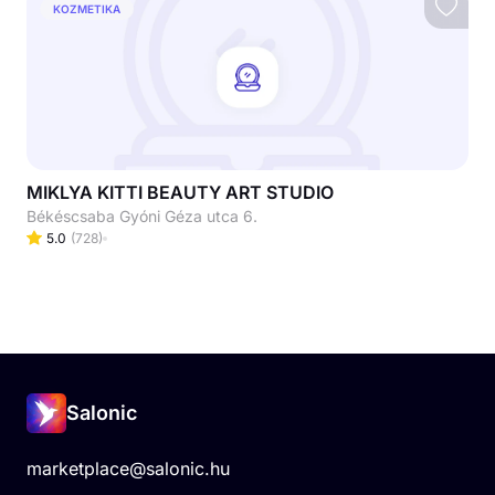
KOZMETIKA
MIKLYA KITTI BEAUTY ART STUDIO
Békéscsaba Gyóni Géza utca 6.
5.0
(
728
)
Salonic
marketplace@salonic.hu