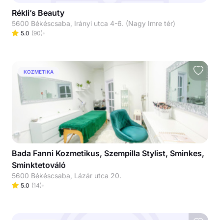
Rékli’s Beauty
5600 Békéscsaba, Irányi utca 4-6. (Nagy Imre tér)
5.0
(
90
)
KOZMETIKA
Bada Fanni Kozmetikus, Szempilla Stylist, Sminkes,
Sminktetováló
5600 Békéscsaba, Lázár utca 20.
5.0
(
14
)