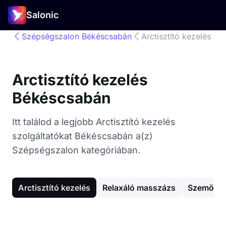
Salonic
Szépségszalon Békéscsabán
Arctisztító kezelés
Arctisztító kezelés
Békéscsabán
Itt találod a legjobb Arctisztító kezelés
szolgáltatókat Békéscsabán a(z)
Szépségszalon kategóriában.
Arctisztító kezelés
Relaxáló masszázs
Szemöldö