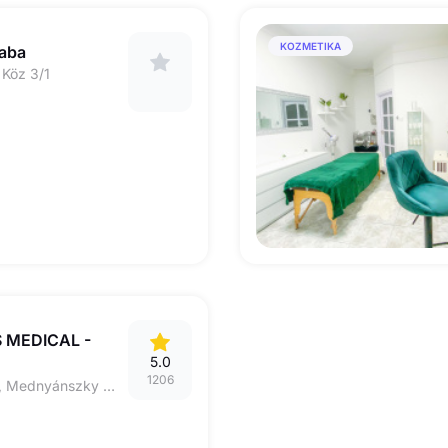
KOZMETIKA
saba
Köz 3/1
 MEDICAL -
5.0
1206
5600 BÉKÉSCSABA, Mednyánszky utca 12.