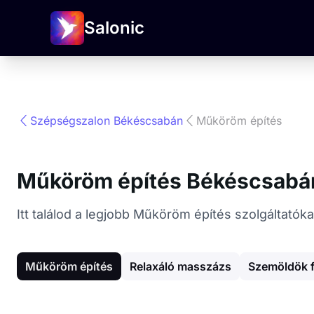
Salonic
Szépségszalon Békéscsabán
Műköröm építés
Műköröm építés Békéscsabá
Itt találod a legjobb Műköröm építés szolgáltat
Műköröm építés
Relaxáló masszázs
Szemöldök 