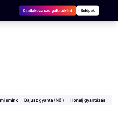
Csatlakozz szolgáltatóként
Belépek
lmi smink
Bajusz gyanta (Női)
Hónalj gyantázás
Ka