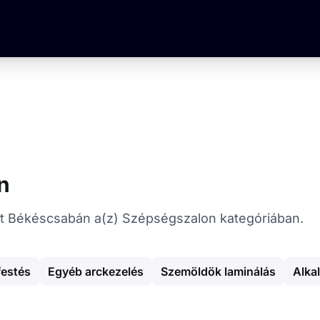
n
ókat Békéscsabán a(z) Szépségszalon kategóriában.
festés
Egyéb arckezelés
Szemöldök laminálás
Alka