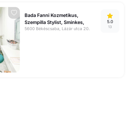
Bada Fanni Kozmetikus,
5.0
Szempilla Stylist, Sminkes,
13
5600 Békéscsaba, Lázár utca 20.
Sminktetováló