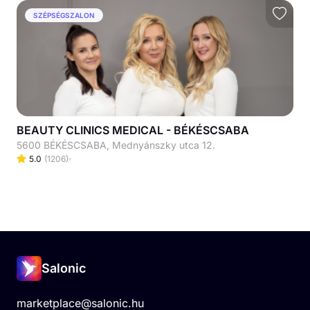
SZÉPSÉGSZALON
BEAUTY CLINICS MEDICAL - BÉKÉSCSABA
5600 BÉKÉSCSABA, Mednyánszky utca 12.
5.0
(
1206
)
Salonic
marketplace@salonic.hu