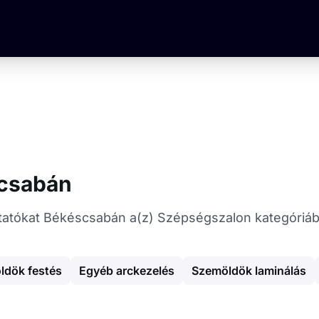
scsabán
gáltatókat Békéscsabán a(z) Szépségszalon kategóriá
ldök festés
Egyéb arckezelés
Szemöldök laminálás