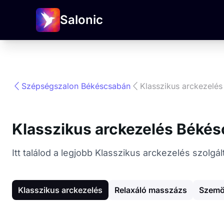
Salonic
Szépségszalon Békéscsabán
Klasszikus arckezelés
Klasszikus arckezelés Béké
Itt találod a legjobb Klasszikus arckezelés szol
Klasszikus arckezelés
Relaxáló masszázs
Szemö