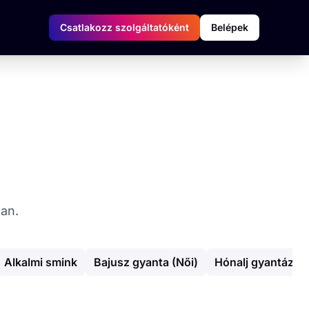
Csatlakozz szolgáltatóként
Belépek
ban.
Alkalmi smink
Bajusz gyanta (Női)
Hónalj gyantázás