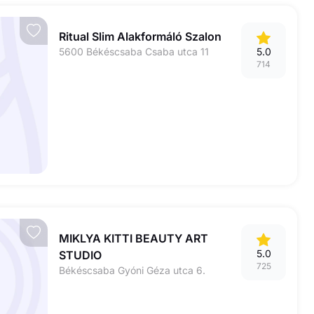
Ritual Slim Alakformáló Szalon
5600 Békéscsaba Csaba utca 11
5.0
714
MIKLYA KITTI BEAUTY ART
5.0
STUDIO
725
Békéscsaba Gyóni Géza utca 6.