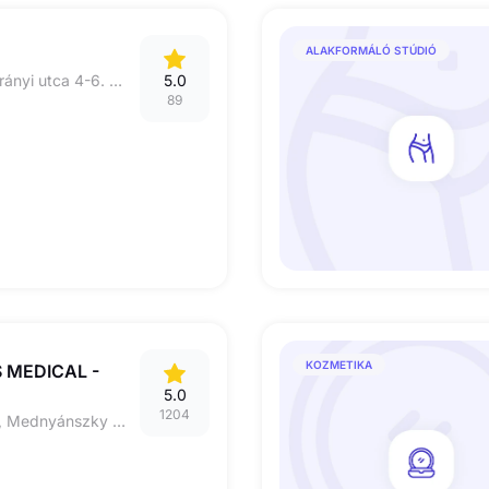
ALAKFORMÁLÓ STÚDIÓ
5600 Békéscsaba, Irányi utca 4-6. (Nagy Imre tér)
5.0
89
KOZMETIKA
 MEDICAL -
5.0
1204
5600 BÉKÉSCSABA, Mednyánszky utca 12.