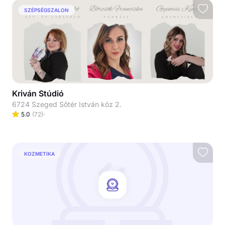
SZÉPSÉGSZALON
Kriván Stúdió
6724 Szeged Sőtér István köz 2.
5.0
(
72
)
KOZMETIKA