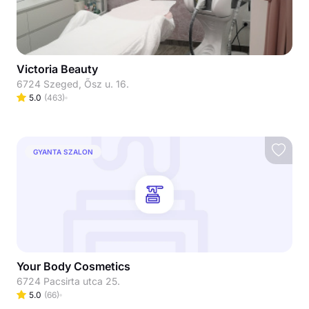
Victoria Beauty
6724 Szeged, Ősz u. 16.
5.0
(
463
)
GYANTA SZALON
Your Body Cosmetics
6724 Pacsirta utca 25.
5.0
(
66
)