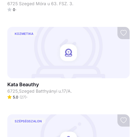
6725 Szeged Móra u 63. FSZ. 3.
0
KOZMETIKA
Kata Beauthy
6725,Szeged Batthyányi u.17/A.
5.0
(
27
)
SZÉPSÉGSZALON