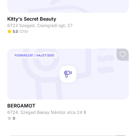
Kitty's Secret Beauty
6723 Szeged, Csongrádi sgt. 27
5.0
(
215
)
FODRÁSZAT / HAJSTÚDIÓ
BERGAMOT
6724. Szeged Bakay Nándor utca 24 B
0