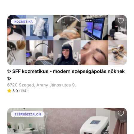
KOZMETIKA
✨ SFF kozmetikus - modern szépségápolás nőknek
✨
6720 Szeged, Arany János utca 9.
5.0
(
194
)
SZÉPSÉGSZALON