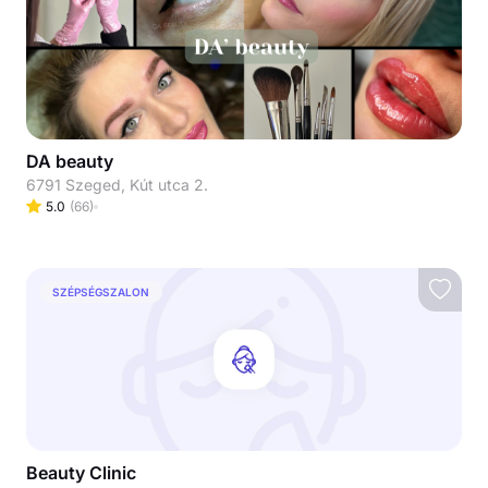
DA beauty
6791 Szeged, Kút utca 2.
5.0
(
66
)
SZÉPSÉGSZALON
Beauty Clinic