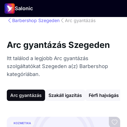
Salonic
Barbershop Szegeden
Arc gyantázás
Arc gyantázás Szegeden
Itt találod a legjobb Arc gyantázás
szolgáltatókat Szegeden a(z) Barbershop
kategóriában.
Arc gyantázás
Szakáll igazítás
Férfi hajvágás
KOZMETIKA