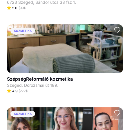
6723 Szeged, Sándor utca 38 fsz 1.
5.0
(
99
)
KOZMETIKA
SzépségReformáló kozmetika
Szeged, Dorozsmai út 189.
4.9
(
277
)
KOZMETIKA