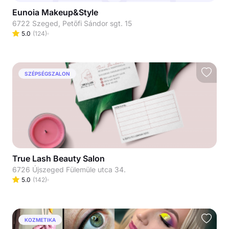
Eunoia Makeup&Style
6722 Szeged, Petőfi Sándor sgt. 15
5.0
(
124
)
SZÉPSÉGSZALON
True Lash Beauty Salon
6726 Újszeged Fülemüle utca 34.
5.0
(
142
)
KOZMETIKA