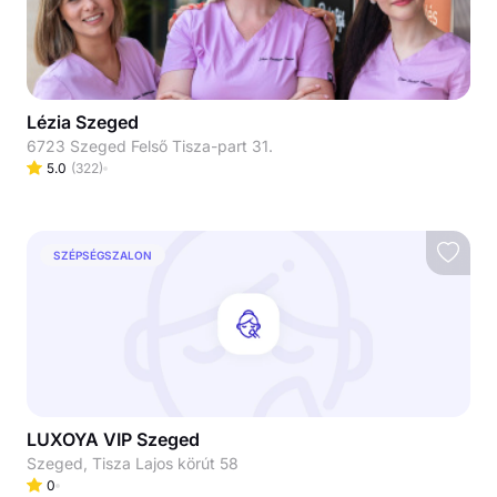
Lézia Szeged
6723 Szeged Felső Tisza-part 31.
5.0
(
322
)
SZÉPSÉGSZALON
LUXOYA VIP Szeged
Szeged, Tisza Lajos körút 58
0