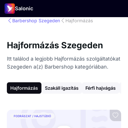
Salonic
Barbershop Szegeden
Hajformázás
Hajformázás Szegeden
Itt találod a legjobb Hajformázás szolgáltatókat
Szegeden a(z) Barbershop kategóriában.
Hajformázás
Szakáll igazítás
Férfi hajvágás
Nő
FODRÁSZAT / HAJSTÚDIÓ