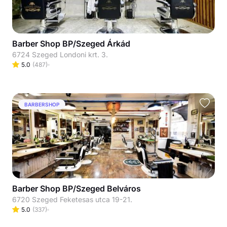
Barber Shop BP/Szeged Árkád
6724 Szeged Londoni krt. 3.
5.0
(
487
)
BARBERSHOP
Barber Shop BP/Szeged Belváros
6720 Szeged Feketesas utca 19-21.
5.0
(
337
)