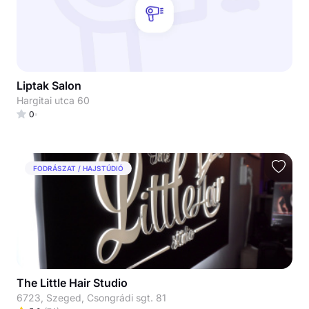
Liptak Salon
Hargitai utca 60
0
FODRÁSZAT / HAJSTÚDIÓ
The Little Hair Studio
6723, Szeged, Csongrádi sgt. 81