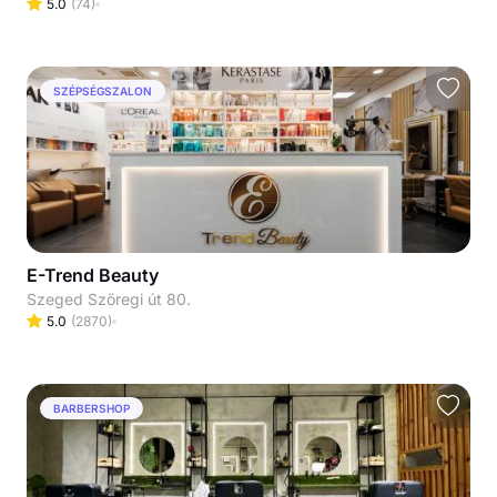
5.0
(
74
)
SZÉPSÉGSZALON
E-Trend Beauty
Szeged Szőregi út 80.
5.0
(
2870
)
BARBERSHOP