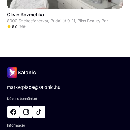
Olivin Kozmetika
8000 Székesfehérvár, Budai út 9-11, Bliss Beauty Bar
5.0
(
99
)
Salonic
marketplace@salonic.hu
Kövess bennünket
Információ