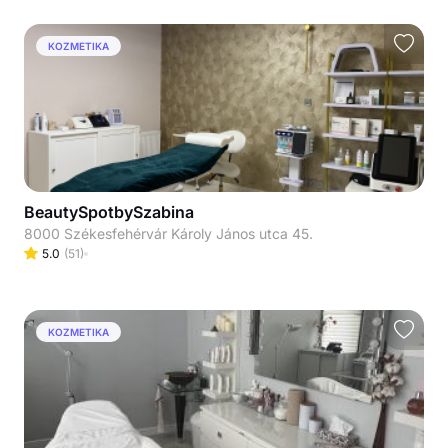
KOZMETIKA
BeautySpotbySzabina
8000 Székesfehérvár Károly János utca 45.
5.0
(
51
)
KOZMETIKA