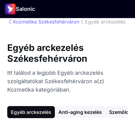
Salonic
Kozmetika Székesfehérváron
Egyéb arckezelés
Egyéb arckezelés
Székesfehérváron
Itt találod a legjobb Egyéb arckezelés
szolgáltatókat Székesfehérváron a(z)
Kozmetika kategóriában.
Egyéb arckezelés
Anti-aging kezelés
Szemöldök 