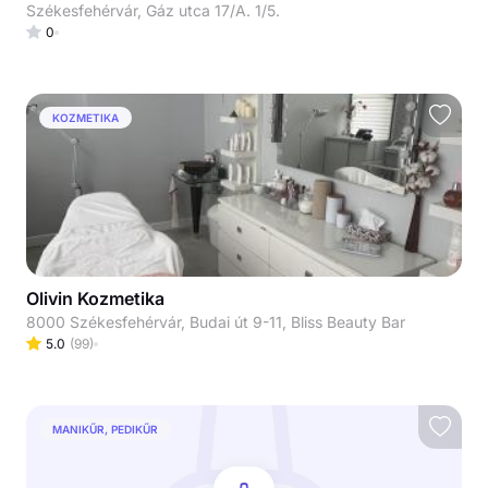
Székesfehérvár, Gáz utca 17/A. 1/5.
0
KOZMETIKA
Olivin Kozmetika
8000 Székesfehérvár, Budai út 9-11, Bliss Beauty Bar
5.0
(
99
)
MANIKŰR, PEDIKŰR