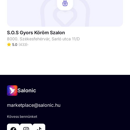
S.O.S Gyors Köröm Szalon
8000. Székesfehérvár, Sarló utca 11/D
5.0
(
433
)
Salonic
marketplace@salonic.hu
Kövess bennünket