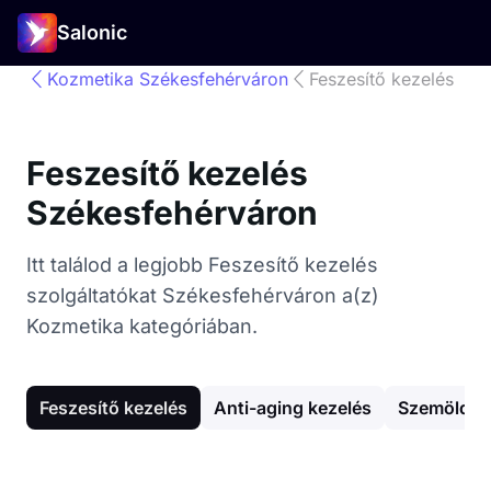
Salonic
Kozmetika Székesfehérváron
Feszesítő kezelés
Feszesítő kezelés
Székesfehérváron
Itt találod a legjobb Feszesítő kezelés
szolgáltatókat Székesfehérváron a(z)
Kozmetika kategóriában.
Feszesítő kezelés
Anti-aging kezelés
Szemöldök