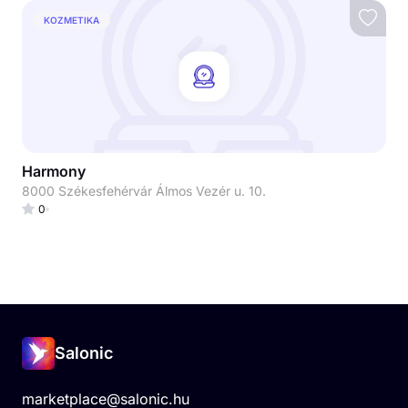
KOZMETIKA
Harmony
8000 Székesfehérvár Álmos Vezér u. 10.
0
Salonic
marketplace@salonic.hu