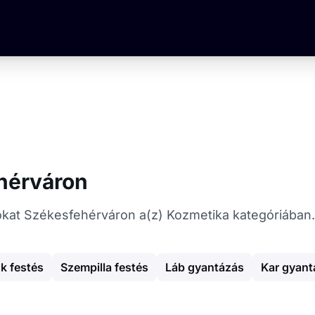
hérváron
atókat Székesfehérváron a(z) Kozmetika kategóriában.
k festés
Szempilla festés
Láb gyantázás
Kar gyant