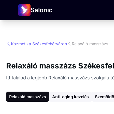
Salonic
Kozmetika Székesfehérváron
Relaxáló masszázs
Relaxáló masszázs Székesfe
Itt találod a legjobb Relaxáló masszázs szolgált
Relaxáló masszázs
Anti-aging kezelés
Szemöldö