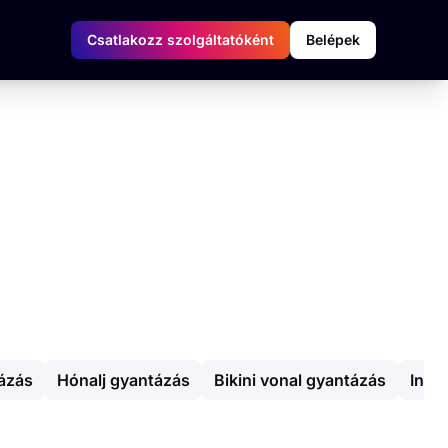
Csatlakozz szolgáltatóként
Belépek
ázás
Hónalj gyantázás
Bikini vonal gyantázás
Inti