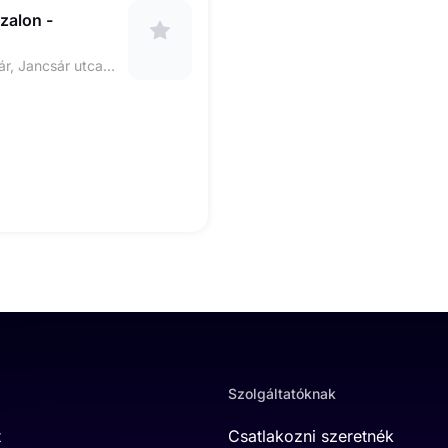
zalon -
8000 Székesfehérvár, Jancsár utca 49
Szolgáltatóknak
t
Csatlakozni szeretnék