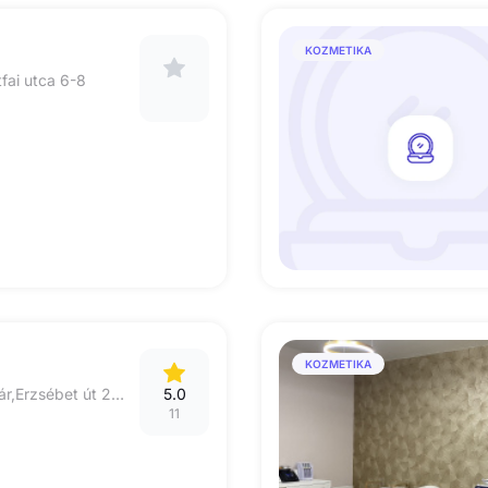
KOZMETIKA
fai utca 6-8
KOZMETIKA
8000.Székesfehérvár,Erzsébet út 22-24
5.0
11