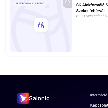
ALAKFORMÁLÓ STÚDIÓ
SK Alakformáló S
Székesfehérvár
Információ
Salonic
Kapcsola