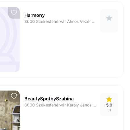
Harmony
8000 Székesfehérvár Álmos Vezér u. 10.
BeautySpotbySzabina
8000 Székesfehérvár Károly János utca 45.
5.0
51