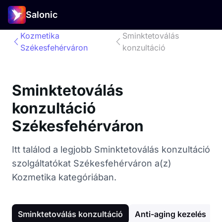
Salonic
Kozmetika
Sminktetoválás
Székesfehérváron
konzultáció
Sminktetoválás
konzultáció
Székesfehérváron
Itt találod a legjobb Sminktetoválás konzultáció
szolgáltatókat Székesfehérváron a(z)
Kozmetika kategóriában.
Sminktetoválás konzultáció
Anti-aging kezelés