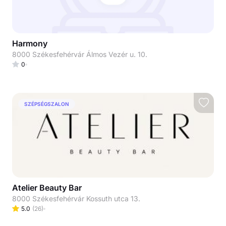
Harmony
8000 Székesfehérvár Álmos Vezér u. 10.
0
SZÉPSÉGSZALON
Atelier Beauty Bar
8000 Székesfehérvár Kossuth utca 13.
5.0
(
26
)