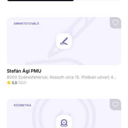
SMINKTETOVÁLÓ
Stefán Ági PMU
8000 Székesfehérvár, Kossuth utca 15. (Pelikán udvar) 4-es kapucsengő, 1.emelet
5.0
(
127
)
KOZMETIKA