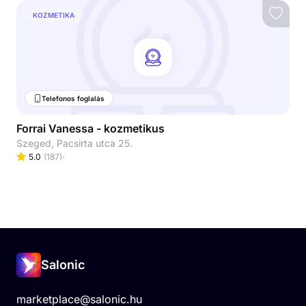
KOZMETIKA
Telefonos foglalás
Forrai Vanessa - kozmetikus
Szeged, Pacsirta utca 25.
5.0
(
187
)
Salonic
marketplace@salonic.hu