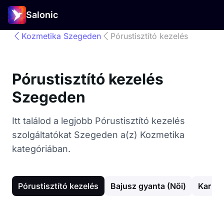
Salonic
Kozmetika Szegeden
Pórustisztító kezelés
Pórustisztító kezelés
Szegeden
Itt találod a legjobb Pórustisztító kezelés
szolgáltatókat Szegeden a(z) Kozmetika
kategóriában.
Pórustisztító kezelés
Bajusz gyanta (Női)
Kar gy