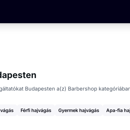
dapesten
olgáltatókat Budapesten a(z) Barbershop kategóriába
jvágás
Férfi hajvágás
Gyermek hajvágás
Apa-fia ha