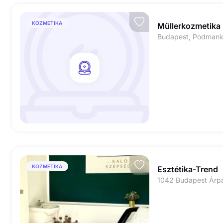
KOZMETIKA
Müllerkozmetika
Budapest, Podmanic
KOZMETIKA
Esztétika-Trend
1042 Budapest Árp