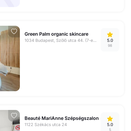
Green Palm organic skincare
1034 Budapest, Szőlő utca 44. (7-es kapucsengő)
5.0
98
Beauté MariAnne Szépségszalon
1122 Székács utca 24
5.0
5