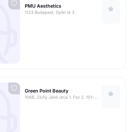
PMU Aesthetics
1123 Budapest, Győri út 3.
Green Point Beauty
1066. Zichy Jenő utca 1. Fsz 2. 101-es kapucsengő