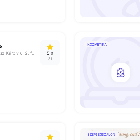
KOZMETIKA
x
1027 Budapest, Szász Károly u. 2. fszt.10.
5.0
21
SZÉPSÉGSZALON