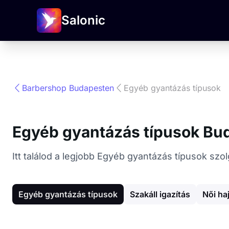
Salonic
Barbershop Budapesten
Egyéb gyantázás típusok
Egyéb gyantázás típusok Bu
Itt találod a legjobb Egyéb gyantázás típusok sz
Egyéb gyantázás típusok
Szakáll igazítás
Női ha