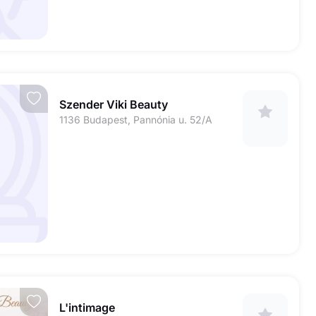
Szender Viki Beauty
1136 Budapest, Pannónia u. 52/A
L'intimage