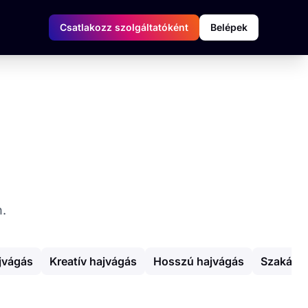
Csatlakozz szolgáltatóként
Belépek
n.
jvágás
Kreatív hajvágás
Hosszú hajvágás
Szakáll i