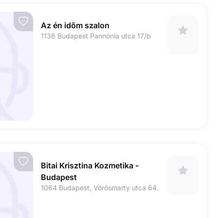
Az én időm szalon
1136 Budapest Pannónia utca 17/b
Bitai Krisztina Kozmetika -
Budapest
1064 Budapest, Vörösmarty utca 64.