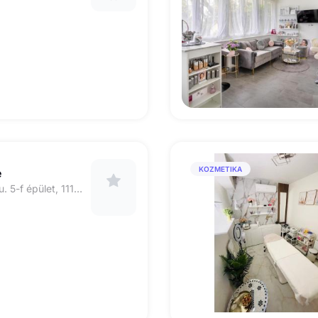
KOZMETIKA
e
Budapest, Barázda u. 5-f épület, 1116 Elite lakópark