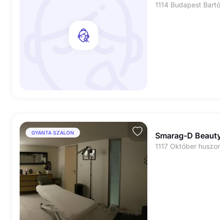
1114 Budapest Bartó
GYANTA SZALON
Smarag-D Beaut