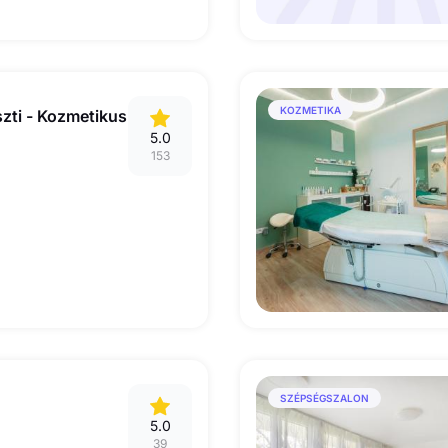
KOZMETIKA
zti - Kozmetikus
5.0
153
SZÉPSÉGSZALON
5.0
39