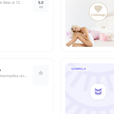
k Béla út 72.
5.0
48
SZEMPILLA
y
1117 Október huszonharmadika utca 5