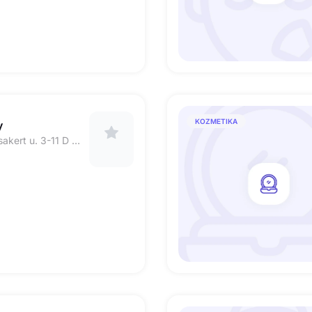
KOZMETIKA
y
1223 Budapest Rózsakert u. 3-11 D ép. A lh. 1.em. 3. dr.Szőcs Hajnal bőrgyógyász főorvosnő rendelője