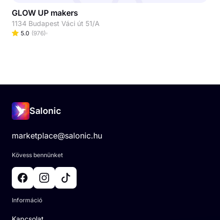
GLOW UP makers
1134 Budapest Váci út 51/A
5.0
(
976
)
Salonic
marketplace@salonic.hu
Kövess bennünket
Információ
Kapcsolat