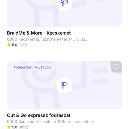
BraidMe & More - Kecskemét
6000 Kecskemét, Széchenyi tér 14. 1 / 32.
5.0
(
899
)
FODRÁSZAT / HAJSTÚDIÓ
Cut & Go expressz fodrászat
6000 Kecskemét Izsáki út 12/B Tesco üzletsor
5.0
(
1852
)