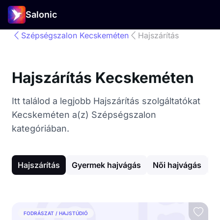
Salonic
Szépségszalon Kecskeméten
Hajszárítás
Hajszárítás Kecskeméten
Itt találod a legjobb Hajszárítás szolgáltatókat
Kecskeméten a(z) Szépségszalon
kategóriában.
Hajszárítás
Gyermek hajvágás
Női hajvágás
S
FODRÁSZAT / HAJSTÚDIÓ